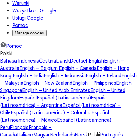
Warunki
Wszystko o Google
Usługi Google
Pomoc
Manage cookies
Pomoc
Polski
Bahasa Indonesia
Čeština
Dansk
Deutsch
English
English –
Australia
English – Belgium
English – Canada
English – Hong
Kong
English – India
English – Indonesia
English – Ireland
English
– Malaysia
English – New Zealand
English – Philippines
English –
Singapore
English – United Arab Emirates
English – United
Kingdom
Español
Español (Latinoamérica)
Español
(Latinoamérica) – Argentina
Español (Latinoamérica) –
Chile
Español (Latinoamérica) – Colombia
Español
(Latinoamérica) – México
Español (Latinoamérica) –
Peru
Français
Français –
Canada
Italiano
Magyar
Nederlands
Norsk
Polski
Português