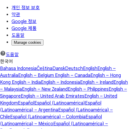
개인 정보 보호
약관
Google 정보
Google 제품
도움말
Manage cookies
도움말
한국어
Bahasa Indonesia
Čeština
Dansk
Deutsch
English
English –
Australia
English – Belgium
English – Canada
English – Hong
Kong
English – India
English – Indonesia
English – Ireland
English
– Malaysia
English – New Zealand
English – Philippines
English –
Singapore
English – United Arab Emirates
English – United
Kingdom
Español
Español (Latinoamérica)
Español
(Latinoamérica) – Argentina
Español (Latinoamérica) –
Chile
Español (Latinoamérica) – Colombia
Español
(Latinoamérica) – México
Español (Latinoamérica) –