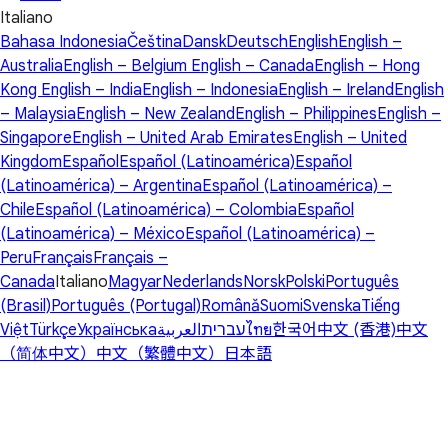
Italiano
Bahasa Indonesia
Čeština
Dansk
Deutsch
English
English –
Australia
English – Belgium
English – Canada
English – Hong
Kong
English – India
English – Indonesia
English – Ireland
English
– Malaysia
English – New Zealand
English – Philippines
English –
Singapore
English – United Arab Emirates
English – United
Kingdom
Español
Español (Latinoamérica)
Español
(Latinoamérica) – Argentina
Español (Latinoamérica) –
Chile
Español (Latinoamérica) – Colombia
Español
(Latinoamérica) – México
Español (Latinoamérica) –
Peru
Français
Français –
Canada
Italiano
Magyar
Nederlands
Norsk
Polski
Português
(Brasil)
Português (Portugal)
Română
Suomi
Svenska
Tiếng
Việt
Türkçe
Українська
العربية
עברית
ไทย
한국어
中文 (香港)
中文
（简体中文）
中文（繁體中文）
日本語