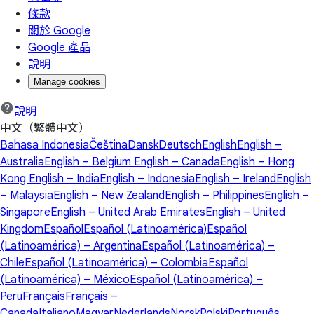
條款
關於 Google
Google 產品
說明
Manage cookies
說明
中文（繁體中文）
Bahasa Indonesia
Čeština
Dansk
Deutsch
English
English –
Australia
English – Belgium
English – Canada
English – Hong
Kong
English – India
English – Indonesia
English – Ireland
English
– Malaysia
English – New Zealand
English – Philippines
English –
Singapore
English – United Arab Emirates
English – United
Kingdom
Español
Español (Latinoamérica)
Español
(Latinoamérica) – Argentina
Español (Latinoamérica) –
Chile
Español (Latinoamérica) – Colombia
Español
(Latinoamérica) – México
Español (Latinoamérica) –
Peru
Français
Français –
Canada
Italiano
Magyar
Nederlands
Norsk
Polski
Português