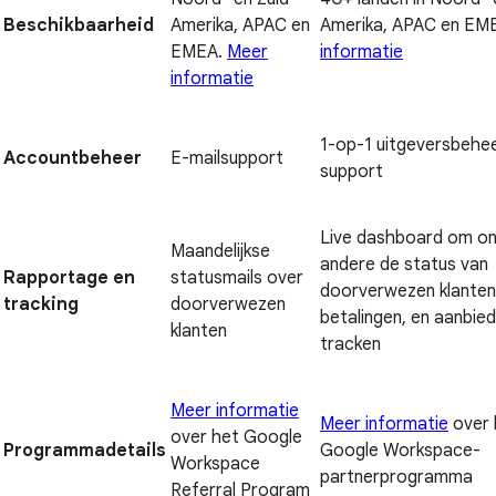
Beschikbaarheid
Amerika, APAC en
Amerika, APAC en EM
EMEA.
Meer
informatie
informatie
1-op-1 uitgeversbehee
Accountbeheer
E-mailsupport
support
Live dashboard om o
Maandelijkse
andere de status van
Rapportage en
statusmails over
doorverwezen klanten
tracking
doorverwezen
betalingen, en aanbied
klanten
tracken
Meer informatie
Meer informatie
over 
over het Google
Programmadetails
Google Workspace-
Workspace
partnerprogramma
Referral Program