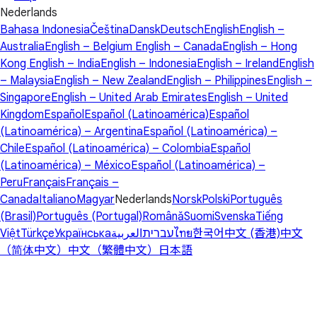
Nederlands
Bahasa Indonesia
Čeština
Dansk
Deutsch
English
English –
Australia
English – Belgium
English – Canada
English – Hong
Kong
English – India
English – Indonesia
English – Ireland
English
– Malaysia
English – New Zealand
English – Philippines
English –
Singapore
English – United Arab Emirates
English – United
Kingdom
Español
Español (Latinoamérica)
Español
(Latinoamérica) – Argentina
Español (Latinoamérica) –
Chile
Español (Latinoamérica) – Colombia
Español
(Latinoamérica) – México
Español (Latinoamérica) –
Peru
Français
Français –
Canada
Italiano
Magyar
Nederlands
Norsk
Polski
Português
(Brasil)
Português (Portugal)
Română
Suomi
Svenska
Tiếng
Việt
Türkçe
Українська
العربية
עברית
ไทย
한국어
中文 (香港)
中文
（简体中文）
中文（繁體中文）
日本語