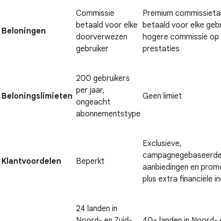
Commissie
Premium commissieta
betaald voor elke
betaald voor elke gebr
Beloningen
doorverwezen
hogere commissie op 
gebruiker
prestaties
200 gebruikers
per jaar,
Beloningslimieten
Geen limiet
ongeacht
abonnementstype
Exclusieve,
campagnegebaseerd
Klantvoordelen
Beperkt
aanbiedingen en prom
plus extra financiële i
24 landen in
Noord- en Zuid-
40+ landen in Noord- 