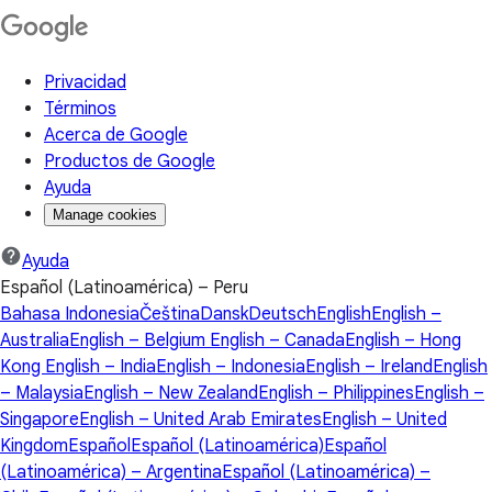
Privacidad
Términos
Acerca de Google
Productos de Google
Ayuda
Manage cookies
Ayuda
Español (Latinoamérica) – Peru
Bahasa Indonesia
Čeština
Dansk
Deutsch
English
English –
Australia
English – Belgium
English – Canada
English – Hong
Kong
English – India
English – Indonesia
English – Ireland
English
– Malaysia
English – New Zealand
English – Philippines
English –
Singapore
English – United Arab Emirates
English – United
Kingdom
Español
Español (Latinoamérica)
Español
(Latinoamérica) – Argentina
Español (Latinoamérica) –