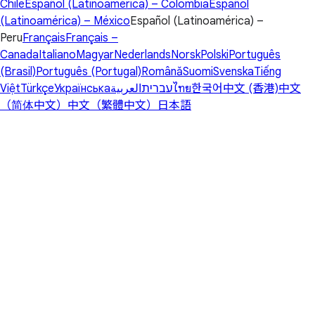
Chile
Español (Latinoamérica) – Colombia
Español
(Latinoamérica) – México
Español (Latinoamérica) –
Peru
Français
Français –
Canada
Italiano
Magyar
Nederlands
Norsk
Polski
Português
(Brasil)
Português (Portugal)
Română
Suomi
Svenska
Tiếng
Việt
Türkçe
Українська
العربية
עברית
ไทย
한국어
中文 (香港)
中文
（简体中文）
中文（繁體中文）
日本語