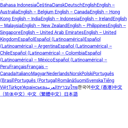
Bahasa Indonesia
Čeština
Dansk
Deutsch
English
English –
Australia
English – Belgium
English – Canada
English – Hong
Kong
English – India
English – Indonesia
English – Ireland
English
– Malaysia
English – New Zealand
English – Philippines
English –
Singapore
English – United Arab Emirates
English – United
Kingdom
Español
Español (Latinoamérica)
Español
(Latinoamérica) – Argentina
Español (Latinoamérica) –
Chile
Español (Latinoamérica) – Colombia
Español
(Latinoamérica) – México
Español (Latinoamérica) –
Peru
Français
Français –
Canada
Italiano
Magyar
Nederlands
Norsk
Polski
Português
(Brasil)
Português (Portugal)
Română
Suomi
Svenska
Tiếng
Việt
Türkçe
Українська
العربية
עברית
ไทย
한국어
中文 (香港)
中文
（简体中文）
中文（繁體中文）
日本語