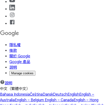
隱私權
條款
關於 Google
Google 產品
說明
Manage cookies
說明
中文（繁體中文）
Bahasa Indonesia
Čeština
Dansk
Deutsch
English
English –
Australia
English – Belgium
English – Canada
English – Hong