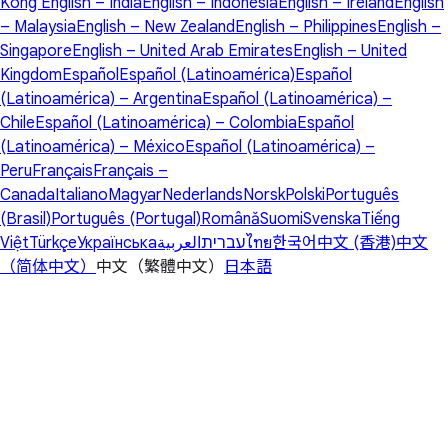
Kong
English – India
English – Indonesia
English – Ireland
English
– Malaysia
English – New Zealand
English – Philippines
English –
Singapore
English – United Arab Emirates
English – United
Kingdom
Español
Español (Latinoamérica)
Español
(Latinoamérica) – Argentina
Español (Latinoamérica) –
Chile
Español (Latinoamérica) – Colombia
Español
(Latinoamérica) – México
Español (Latinoamérica) –
Peru
Français
Français –
Canada
Italiano
Magyar
Nederlands
Norsk
Polski
Português
(Brasil)
Português (Portugal)
Română
Suomi
Svenska
Tiếng
Việt
Türkçe
Українська
العربية
עברית
ไทย
한국어
中文 (香港)
中文
（简体中文）
中文（繁體中文）
日本語