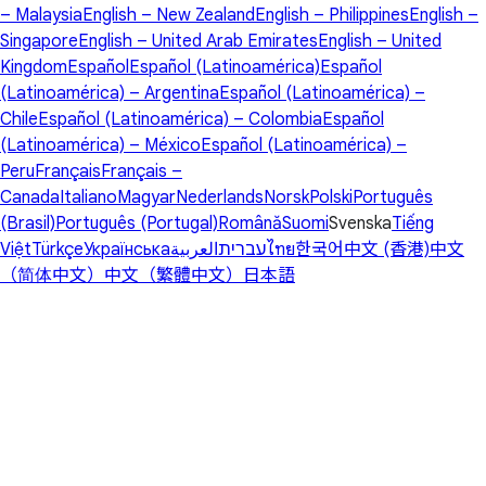
– Malaysia
English – New Zealand
English – Philippines
English –
Singapore
English – United Arab Emirates
English – United
Kingdom
Español
Español (Latinoamérica)
Español
(Latinoamérica) – Argentina
Español (Latinoamérica) –
Chile
Español (Latinoamérica) – Colombia
Español
(Latinoamérica) – México
Español (Latinoamérica) –
Peru
Français
Français –
Canada
Italiano
Magyar
Nederlands
Norsk
Polski
Português
(Brasil)
Português (Portugal)
Română
Suomi
Svenska
Tiếng
Việt
Türkçe
Українська
العربية
עברית
ไทย
한국어
中文 (香港)
中文
（简体中文）
中文（繁體中文）
日本語