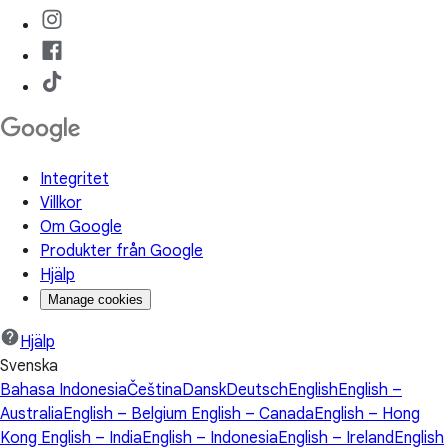
Integritet
Villkor
Om Google
Produkter från Google
Hjälp
Manage cookies
Hjälp
Svenska
Bahasa Indonesia
Čeština
Dansk
Deutsch
English
English –
Australia
English – Belgium
English – Canada
English – Hong
Kong
English – India
English – Indonesia
English – Ireland
English