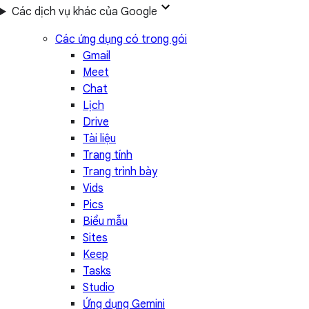
Các dịch vụ khác của Google
Các ứng dụng có trong gói
Gmail
Meet
Chat
Lịch
Drive
Tài liệu
Trang tính
Trang trình bày
Vids
Pics
Biểu mẫu
Sites
Keep
Tasks
Studio
Ứng dụng Gemini