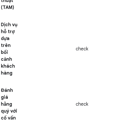
thuật
(TAM)
Dịch vụ
hỗ trợ
dựa
trên
check
bối
cảnh
khách
hàng
Đánh
giá
hằng
check
quý với
cố vấn