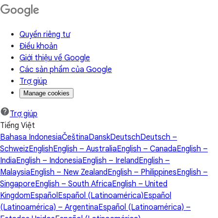
Quyền riêng tư
Điều khoản
Giới thiệu về Google
Các sản phẩm của Google
Trợ giúp
Manage cookies
Trợ giúp
Tiếng Việt
Bahasa Indonesia
Čeština
Dansk
Deutsch
Deutsch –
Schweiz
English
English – Australia
English – Canada
English –
India
English – Indonesia
English – Ireland
English –
Malaysia
English – New Zealand
English – Philippines
English –
Singapore
English – South Africa
English – United
Kingdom
Español
Español (Latinoamérica)
Español
(Latinoamérica) – Argentina
Español (Latinoamérica) –