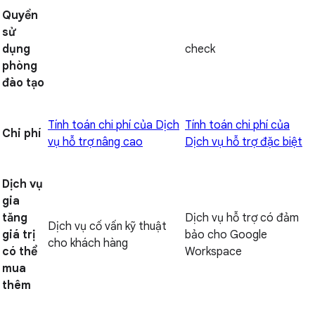
Quyền
sử
dụng
check
phòng
đào tạo
Tính toán chi phí của Dịch
Tính toán chi phí của
Chi phí
vụ hỗ trợ nâng cao
Dịch vụ hỗ trợ đặc biệt
Dịch vụ
gia
tăng
Dịch vụ hỗ trợ có đảm
Dịch vụ cố vấn kỹ thuật
giá trị
bảo cho Google
cho khách hàng
có thể
Workspace
mua
thêm