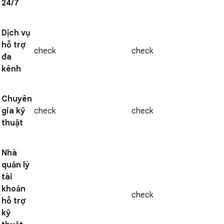
24/7
Dịch vụ
hỗ trợ
check
check
đa
kênh
Chuyên
gia kỹ
check
check
thuật
Nhà
quản lý
tài
khoản
check
hỗ trợ
kỹ