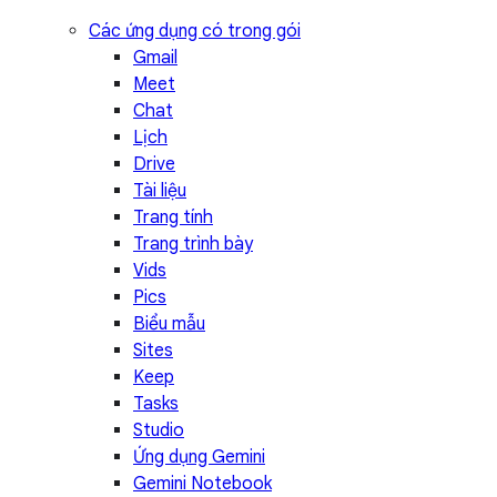
Các ứng dụng có trong gói
Gmail
Meet
Chat
Lịch
Drive
Tài liệu
Trang tính
Trang trình bày
Vids
Pics
Biểu mẫu
Sites
Keep
Tasks
Studio
Ứng dụng Gemini
Gemini Notebook