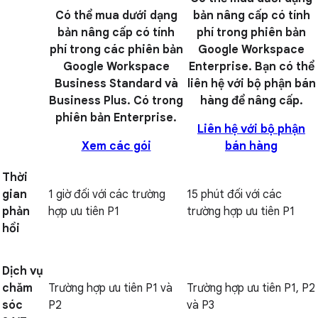
Có thể mua dưới dạng
bản nâng cấp có tính
bản nâng cấp có tính
phí trong phiên bản
phí trong các phiên bản
Google Workspace
Google Workspace
Enterprise. Bạn có thể
Business Standard và
liên hệ với bộ phận bán
Business Plus. Có trong
hàng để nâng cấp.
phiên bản Enterprise.
Liên hệ với bộ phận
Xem các gói
bán hàng
Thời
gian
1 giờ đối với các trường
15 phút đối với các
phản
hợp ưu tiên P1
trường hợp ưu tiên P1
hồi
Dịch vụ
chăm
Trường hợp ưu tiên P1 và
Trường hợp ưu tiên P1, P2
sóc
P2
và P3