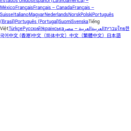
Estados Unidos
Español (Latinoamérica) –
México
Français
Français – Canada
Français –
Suisse
Italiano
Magyar
Nederlands
Norsk
Polski
Português
(Brasil)
Português (Portugal)
Suomi
Svenska
Tiếng
Việt
Türkçe
Русский
Українська
العربية – مصر
العربية
עברית
ไทย
한
국어
中文 (香港)
中文（简体中文）
中文（繁體中文）
日本語