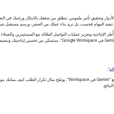
أدوار وتحقيق تأثير ملموس. تنطلق من شغفك بالابتكار ورغبتك في التعلم و
تريد تنفيذ المهام فحسب، بل تريد بناء عملك من الصفر، ورسم مستقبل شر
 في Google Workspace" في إعادة تحديد أُطر الإنتاجية وتعزيز عمليات التواصل الفعّالة مع ا
مصمَّمة خصيصًا لك ولفريقك. من خلال تعلُّم كتابة طلبات فعّالة في "mini
لة
".
نقدّم كل طلب أدناه مع سيناريو مصاحب يشرح بوضوح كيفية التعاون مع "Gemini ف
نتائج.