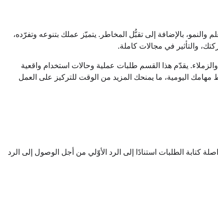
النمو، بالإضافة إلى تقبُّل المخاطر. يتميّز عملك بتنوعه وتفرّده،
كتك، والتأثير في مجالات كاملة.
لمستثمرين والعملاء والزملاء. يقدّم هذا القسم طلبات عملية وحالات استخدام واقعية
Ge في Google Workspace"، ستتمكن من تحسين إنتاجيتك وتبسيط مهامك اليومية، ما يمنحك المزيد من الوقت للتركيز على العمل
ي Workspace". يوضّح مثال تكرار الطلب كيف يمكنك مواصلة كتابة الطلبات استنادًا إلى الرد الأوّلي من أجل الوصول إلى الرد