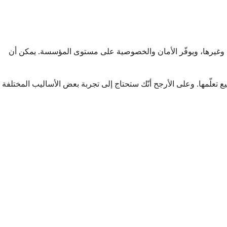
Gemi هو المساعد المستنِد إلى الذكاء الاصطناعي (AI) من Google، وهو مضمَّن في Gmail و"مستندات Google" و"جداول بيانات Google" وغيرها، ويوفّر الأمان والخصوصية على مستوى المؤسسة. يمكن أن
ة يمكن للجميع تعلّمها. وعلى الأرجح أنّك ستحتاج إلى تجربة بعض الأساليب المختلفة