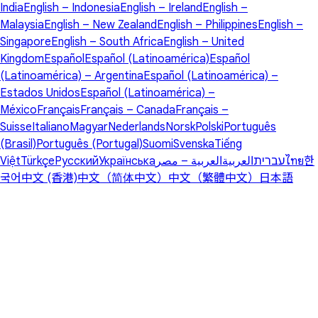
India
English – Indonesia
English – Ireland
English –
Malaysia
English – New Zealand
English – Philippines
English –
Singapore
English – South Africa
English – United
Kingdom
Español
Español (Latinoamérica)
Español
(Latinoamérica) – Argentina
Español (Latinoamérica) –
Estados Unidos
Español (Latinoamérica) –
México
Français
Français – Canada
Français –
Suisse
Italiano
Magyar
Nederlands
Norsk
Polski
Português
(Brasil)
Português (Portugal)
Suomi
Svenska
Tiếng
Việt
Türkçe
Русский
Українська
العربية – مصر
العربية
עברית
ไทย
한
국어
中文 (香港)
中文（简体中文）
中文（繁體中文）
日本語