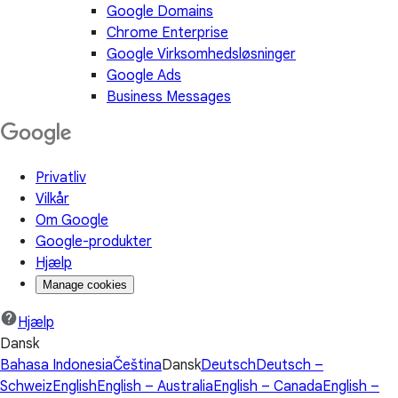
Google Domains
Chrome Enterprise
Google Virksomhedsløsninger
Google Ads
Business Messages
Privatliv
Vilkår
Om Google
Google-produkter
Hjælp
Manage cookies
Hjælp
Dansk
Bahasa Indonesia
Čeština
Dansk
Deutsch
Deutsch –
Schweiz
English
English – Australia
English – Canada
English –