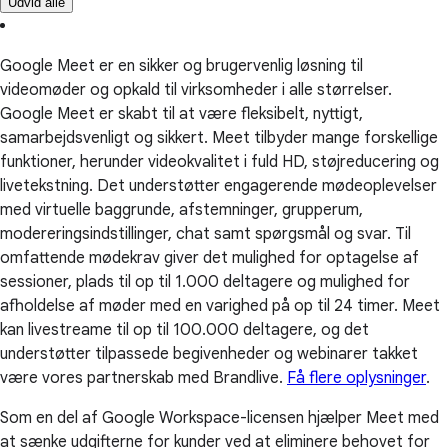
Udvid alle
Google Meet er en sikker og brugervenlig løsning til
videomøder og opkald til virksomheder i alle størrelser.
Google Meet er skabt til at være fleksibelt, nyttigt,
samarbejdsvenligt og sikkert. Meet tilbyder mange forskellige
funktioner, herunder videokvalitet i fuld HD, støjreducering og
livetekstning. Det understøtter engagerende mødeoplevelser
med virtuelle baggrunde, afstemninger, grupperum,
modereringsindstillinger, chat samt spørgsmål og svar. Til
omfattende mødekrav giver det mulighed for optagelse af
sessioner, plads til op til 1.000 deltagere og mulighed for
afholdelse af møder med en varighed på op til 24 timer. Meet
kan livestreame til op til 100.000 deltagere, og det
understøtter tilpassede begivenheder og webinarer takket
være vores partnerskab med Brandlive.
Få flere oplysninger
.
Som en del af Google Workspace-licensen hjælper Meet med
at sænke udgifterne for kunder ved at eliminere behovet for