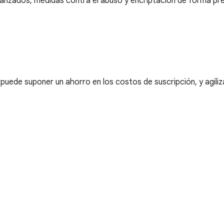
vanzados, medidas contra el abuso y encriptación de forma pr
puede suponer un ahorro en los costos de suscripción, y agiliz