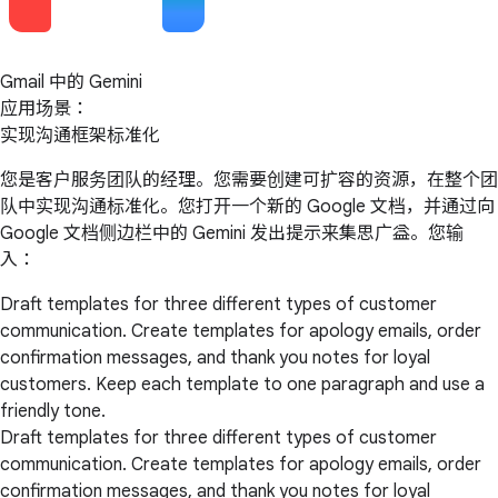
Gmail 中的 Gemini
应用场景：
实现沟通框架标准化
您是客户服务团队的经理。您需要创建可扩容的资源，在整个团
队中实现沟通标准化。您打开一个新的 Google 文档，并通过向
Google 文档侧边栏中的 Gemini 发出提示来集思广益。您输
入：
Draft templates for three different types of customer
communication. Create templates for apology emails, order
confirmation messages, and thank you notes for loyal
customers. Keep each template to one paragraph and use a
friendly tone.
Draft templates for three different types of customer
communication. Create templates for apology emails, order
confirmation messages, and thank you notes for loyal