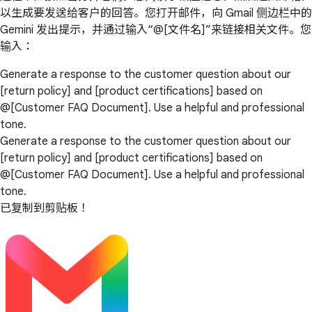
以生成要发送给客户的回答。您打开邮件，向 Gmail 侧边栏中的
Gemini 发出提示，并通过输入“@[文件名]”来链接相关文件。您
输入：
Generate a response to the customer question about our
[return policy] and [product certifications] based on
@[Customer FAQ Document]. Use a helpful and professional
tone.
Generate a response to the customer question about our
[return policy] and [product certifications] based on
@[Customer FAQ Document]. Use a helpful and professional
tone.
已复制到剪贴板！