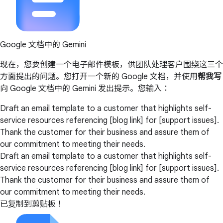
Google 文档中的 Gemini
现在，您要创建一个电子邮件模板，供团队处理客户围绕这三个
方面提出的问题。您打开一个新的 Google 文档，并使用
帮我写
向 Google 文档中的 Gemini 发出提示。您输入：
Draft an email template to a customer that highlights self-
service resources referencing [blog link] for [support issues].
Thank the customer for their business and assure them of
our commitment to meeting their needs.
Draft an email template to a customer that highlights self-
service resources referencing [blog link] for [support issues].
Thank the customer for their business and assure them of
our commitment to meeting their needs.
已复制到剪贴板！