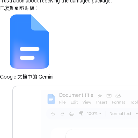
frustration about receiving the damaged package.
已复制到剪贴板！
Google 文档中的 Gemini