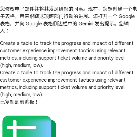
您修改电子邮件并将其发送给您的同事。现在，您想创建一个电
子表格，用来跟踪这项跨部门行动的进展。您打开一个 Google
表格，并向 Google 表格侧边栏中的 Gemini 发出提示。您输
入：
Create a table to track the progress and impact of different
customer experience improvement tactics using relevant
metrics, including support ticket volume and priority level
(high, medium, low).
Create a table to track the progress and impact of different
customer experience improvement tactics using relevant
metrics, including support ticket volume and priority level
(high, medium, low).
已复制到剪贴板！