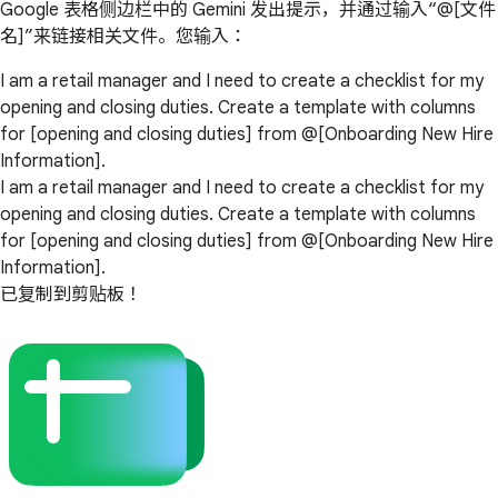
Google 表格侧边栏中的 Gemini 发出提示，并通过输入“@[文件
名]”来链接相关文件。您输入：
I am a retail manager and I need to create a checklist for my
opening and closing duties. Create a template with columns
for [opening and closing duties] from @[Onboarding New Hire
Information].
I am a retail manager and I need to create a checklist for my
opening and closing duties. Create a template with columns
for [opening and closing duties] from @[Onboarding New Hire
Information].
已复制到剪贴板！