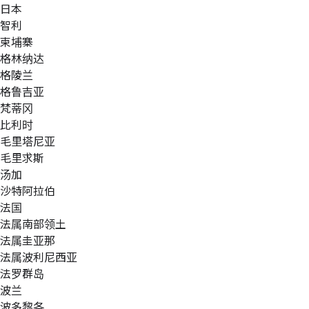
日本
智利
柬埔寨
格林纳达
格陵兰
格鲁吉亚
梵蒂冈
比利时
毛里塔尼亚
毛里求斯
汤加
沙特阿拉伯
法国
法属南部领土
法属圭亚那
法属波利尼西亚
法罗群岛
波兰
波多黎各