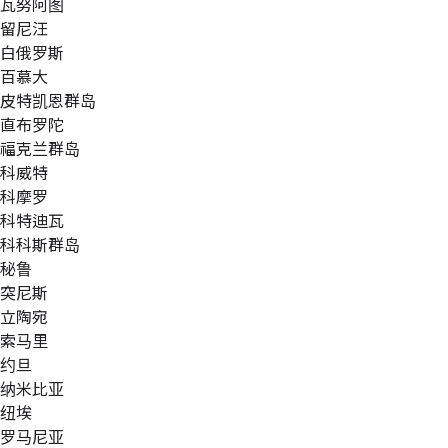
瓦努阿图
留尼汪
白俄罗斯
百慕大
皮特凯恩群岛
直布罗陀
福克兰群岛
科威特
科摩罗
科特迪瓦
科科斯群岛
秘鲁
突尼斯
立陶宛
索马里
约旦
纳米比亚
纽埃
罗马尼亚