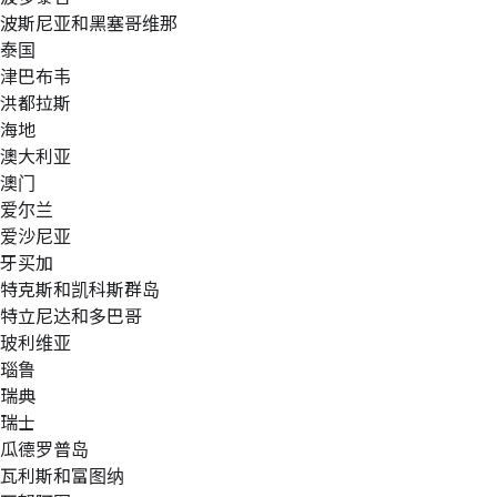
波斯尼亚和黑塞哥维那
泰国
津巴布韦
洪都拉斯
海地
澳大利亚
澳门
爱尔兰
爱沙尼亚
牙买加
特克斯和凯科斯群岛
特立尼达和多巴哥
玻利维亚
瑙鲁
瑞典
瑞士
瓜德罗普岛
瓦利斯和富图纳