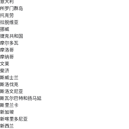
意大利
所罗门群岛
托克劳
拉脱维亚
挪威
捷克共和国
摩尔多瓦
摩洛哥
摩纳哥
文莱
斐济
斯威士兰
斯洛伐克
斯洛文尼亚
斯瓦尔巴特和扬马延
斯里兰卡
新加坡
新喀里多尼亚
新西兰