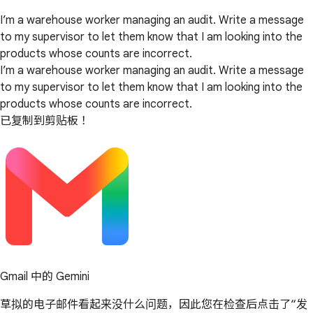
I’m a warehouse worker managing an audit. Write a message
to my supervisor to let them know that I am looking into the
products whose counts are incorrect.
I’m a warehouse worker managing an audit. Write a message
to my supervisor to let them know that I am looking into the
products whose counts are incorrect.
已复制到剪贴板！
Gmail 中的 Gemini
草拟的电子邮件看起来没什么问题，因此您在检查后点击了“发