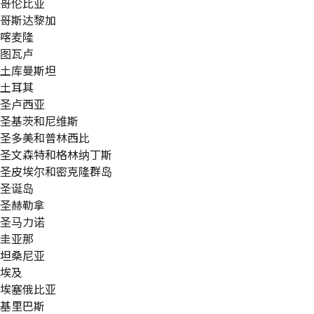
哥伦比亚
哥斯达黎加
喀麦隆
图瓦卢
土库曼斯坦
土耳其
圣卢西亚
圣基茨和尼维斯
圣多美和普林西比
圣文森特和格林纳丁斯
圣皮埃尔和密克隆群岛
圣诞岛
圣赫勒拿
圣马力诺
圭亚那
坦桑尼亚
埃及
埃塞俄比亚
基里巴斯