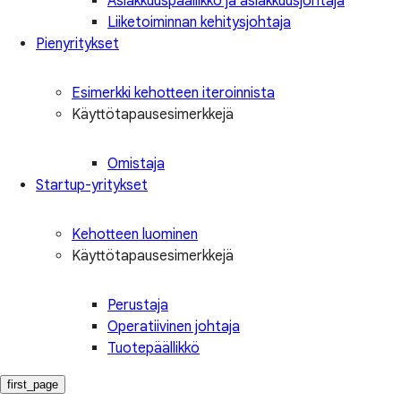
Asiakkuuspäällikkö ja asiakkuusjohtaja
Liiketoiminnan kehitysjohtaja
Pienyritykset
Esimerkki kehotteen iteroinnista
Käyttötapausesimerkkejä
Omistaja
Startup-yritykset
Kehotteen luominen
Käyttötapausesimerkkejä
Perustaja
Operatiivinen johtaja
Tuotepäällikkö
first_page