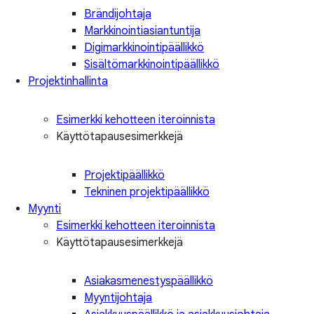
Brändijohtaja
Markkinointiasiantuntija
Digimarkkinointipäällikkö
Sisältömarkkinointipäällikkö
Projektinhallinta
Esimerkki kehotteen iteroinnista
Käyttötapausesimerkkejä
Projektipäällikkö
Tekninen projektipäällikkö
Myynti
Esimerkki kehotteen iteroinnista
Käyttötapausesimerkkejä
Asiakasmenestyspäällikkö
Myyntijohtaja