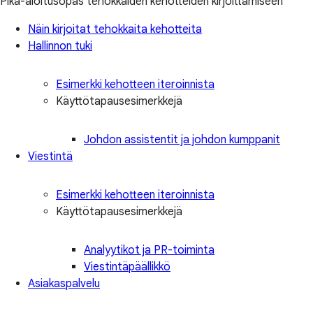
Pika-aloitusopas tehokkaiden kehotteiden kirjoittamiseen
Näin kirjoitat tehokkaita kehotteita
Hallinnon tuki
Esimerkki kehotteen iteroinnista
Käyttötapausesimerkkejä
Johdon assistentit ja johdon kumppanit
Viestintä
Esimerkki kehotteen iteroinnista
Käyttötapausesimerkkejä
Analyytikot ja PR-toiminta
Viestintäpäällikkö
Asiakaspalvelu