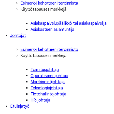
Esimerkki kehotteen iteroinnista
Käyttötapausesimerkkejä
Asiakaspalvelupäällikkö tai asiakaspalvelija
Asiakastuen asiantuntija
Johtajat
Esimerkki kehotteen iteroinnista
Käyttötapausesimerkkejä
Toimitusjohtaja
Operatiivinen johtaja
Markkinointijohtaja
Teknologiajohtaja
Tietohallintojohtaja
HR-johtaja
Etulinjatyö