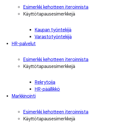
Esimerkki kehotteen iteroinnista
Käyttötapausesimerkkejä
Kaupan työntekijä
Varastotyöntekijä
HR-palvelut
Esimerkki kehotteen iteroinnista
Käyttötapausesimerkkejä
Rekrytoija
HR-päällikkö
Markkinointi
Esimerkki kehotteen iteroinnista
Käyttötapausesimerkkejä