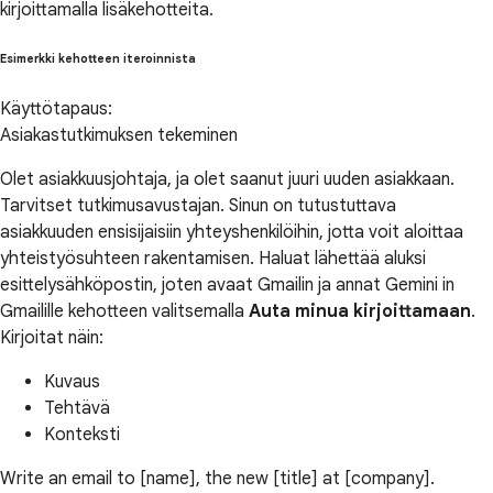
kirjoittamalla lisäkehotteita.
Esimerkki kehotteen iteroinnista
Käyttötapaus:
Asiakastutkimuksen tekeminen
Olet asiakkuusjohtaja, ja olet saanut juuri uuden asiakkaan.
Tarvitset tutkimusavustajan. Sinun on tutustuttava
asiakkuuden ensisijaisiin yhteyshenkilöihin, jotta voit aloittaa
yhteistyösuhteen rakentamisen. Haluat lähettää aluksi
esittelysähköpostin, joten avaat Gmailin ja annat Gemini in
Gmailille kehotteen valitsemalla
Auta minua kirjoittamaan
.
Kirjoitat näin:
Kuvaus
Tehtävä
Konteksti
Write an email to [name], the new [title] at [company].