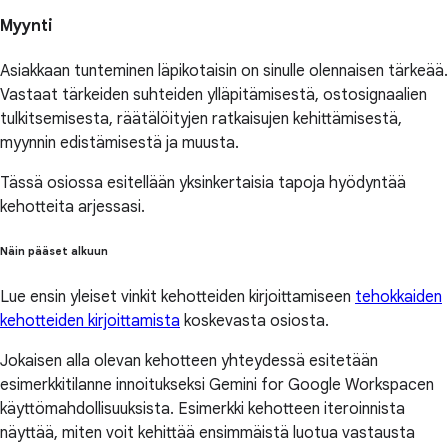
Myynti
Asiakkaan tunteminen läpikotaisin on sinulle olennaisen tärkeää.
Vastaat tärkeiden suhteiden ylläpitämisestä, ostosignaalien
tulkitsemisesta, räätälöityjen ratkaisujen kehittämisestä,
myynnin edistämisestä ja muusta.
Tässä osiossa esitellään yksinkertaisia tapoja hyödyntää
kehotteita arjessasi.
Näin pääset alkuun
Lue ensin yleiset vinkit kehotteiden kirjoittamiseen
tehokkaiden
kehotteiden kirjoittamista
koskevasta osiosta.
Jokaisen alla olevan kehotteen yhteydessä esitetään
esimerkkitilanne innoitukseksi Gemini for Google Workspacen
käyttömahdollisuuksista. Esimerkki kehotteen iteroinnista
näyttää, miten voit kehittää ensimmäistä luotua vastausta