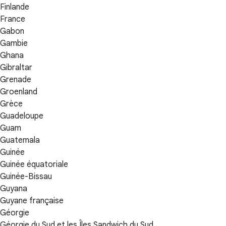
Finlande
France
Gabon
Gambie
Ghana
Gibraltar
Grenade
Groenland
Grèce
Guadeloupe
Guam
Guatemala
Guinée
Guinée équatoriale
Guinée-Bissau
Guyana
Guyane française
Géorgie
Géorgie du Sud et les Îles Sandwich du Sud