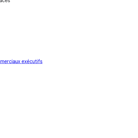
caces
mmerciaux exécutifs