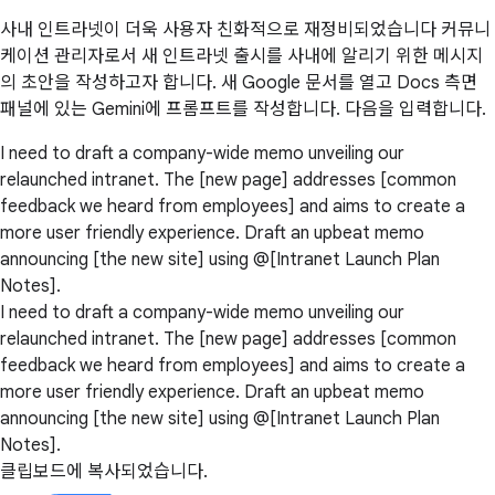
사내 인트라넷이 더욱 사용자 친화적으로 재정비되었습니다 커뮤니
케이션 관리자로서 새 인트라넷 출시를 사내에 알리기 위한 메시지
의 초안을 작성하고자 합니다. 새 Google 문서를 열고 Docs 측면
패널에 있는 Gemini에 프롬프트를 작성합니다. 다음을 입력합니다.
I need to draft a company-wide memo unveiling our
relaunched intranet. The [new page] addresses [common
feedback we heard from employees] and aims to create a
more user friendly experience. Draft an upbeat memo
announcing [the new site] using @[Intranet Launch Plan
Notes].
I need to draft a company-wide memo unveiling our
relaunched intranet. The [new page] addresses [common
feedback we heard from employees] and aims to create a
more user friendly experience. Draft an upbeat memo
announcing [the new site] using @[Intranet Launch Plan
Notes].
클립보드에 복사되었습니다.