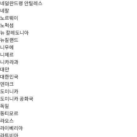
네덜란드령 안틸레스
네팔
노르웨이
노퍽섬
뉴 칼레도니아
뉴질랜드
니우에
니제르
니카라과
대만
대한민국
덴마크
도미니카
도미니카 공화국
독일
동티모르
라오스
라이베리아
라트비아