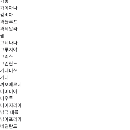
가봉
가이아나
감비아
과들루프
과테말라
괌
그레나다
그루지야
그리스
그린란드
기네비쏘
기니
까뽀베르데
나미비아
나우루
나이지리아
남극 대륙
남아프리카
네덜란드