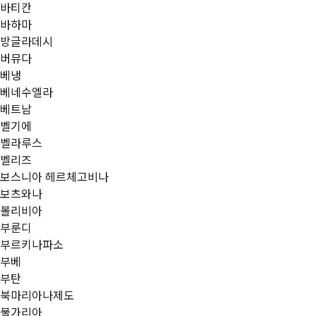
바티칸
바하마
방글라데시
버뮤다
베냉
베네수엘라
베트남
벨기에
벨라루스
벨리즈
보스니아 헤르체고비나
보츠와나
볼리비아
부룬디
부르키나파소
부베
부탄
북마리아나제도
불가리아