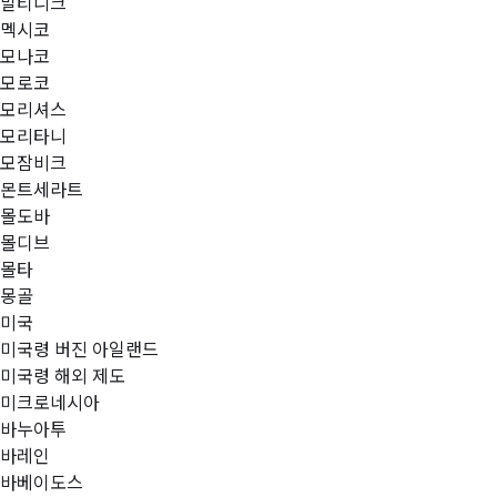
말티니크
멕시코
모나코
모로코
모리셔스
모리타니
모잠비크
몬트세라트
몰도바
몰디브
몰타
몽골
미국
미국령 버진 아일랜드
미국령 해외 제도
미크로네시아
바누아투
바레인
바베이도스