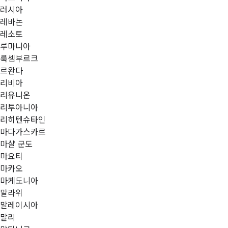
러시아
레바논
레소토
루마니아
룩셈부르크
르완다
리비아
리유니온
리투아니아
리히텐슈타인
마다가스카르
마샬 군도
마요티
마카오
마케도니아
말라위
말레이시아
말리