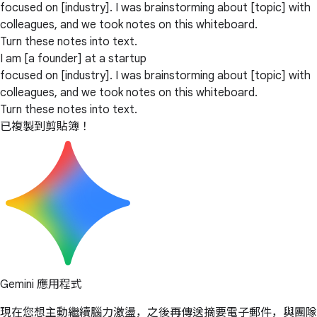
focused on [industry]. I was brainstorming about [topic] with
colleagues, and we took notes on this whiteboard.
Turn these notes into text.
I am [a founder] at a startup
focused on [industry]. I was brainstorming about [topic] with
colleagues, and we took notes on this whiteboard.
Turn these notes into text.
已複製到剪貼簿！
Gemini 應用程式
現在您想主動繼續腦力激盪，之後再傳送摘要電子郵件，與團隊