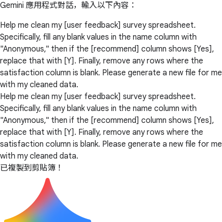
Gemini 應用程式對話，輸入以下內容：
Help me clean my [user feedback] survey spreadsheet.
Specifically, fill any blank values in the name column with
"Anonymous," then if the [recommend] column shows [Yes],
replace that with [Y]. Finally, remove any rows where the
satisfaction column is blank. Please generate a new file for me
with my cleaned data.
Help me clean my [user feedback] survey spreadsheet.
Specifically, fill any blank values in the name column with
"Anonymous," then if the [recommend] column shows [Yes],
replace that with [Y]. Finally, remove any rows where the
satisfaction column is blank. Please generate a new file for me
with my cleaned data.
已複製到剪貼簿！