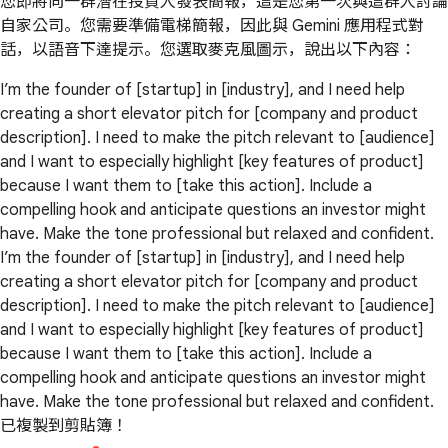
您即將向一群潛在投資人發表簡報，這是您第一次與這群人討論
自家公司。您需要準備電梯簡報，因此與 Gemini 應用程式對
話，以語音下達提示。您選取麥克風圖示，說出以下內容：
I’m the founder of [startup] in [industry], and I need help
creating a short elevator pitch for [company and product
description]. I need to make the pitch relevant to [audience]
and I want to especially highlight [key features of product]
because I want them to [take this action]. Include a
compelling hook and anticipate questions an investor might
have. Make the tone professional but relaxed and confident.
I’m the founder of [startup] in [industry], and I need help
creating a short elevator pitch for [company and product
description]. I need to make the pitch relevant to [audience]
and I want to especially highlight [key features of product]
because I want them to [take this action]. Include a
compelling hook and anticipate questions an investor might
have. Make the tone professional but relaxed and confident.
已複製到剪貼簿！