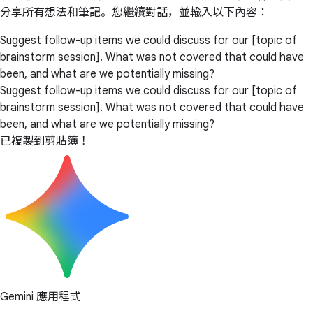
分享所有想法和筆記。您繼續對話，並輸入以下內容：
Suggest follow-up items we could discuss for our [topic of
brainstorm session]. What was not covered that could have
been, and what are we potentially missing?
Suggest follow-up items we could discuss for our [topic of
brainstorm session]. What was not covered that could have
been, and what are we potentially missing?
已複製到剪貼簿！
Gemini 應用程式