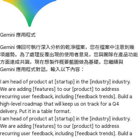
Gemini 應用程式
Gemini 傳回可執行深入分析的乾淨檔案，您在檔案中注意到幾
項趨勢。為了處理反覆出現的使用者意見，您與團隊在產品功能
方面達成共識，現在想製作概要藍圖做為基礎。您繼續與
Gemini 應用程式對話，輸入以下內容：
I am head of product at [startup] in the [industry] industry.
We are adding [features] to our [product] to address
recurring user feedback, including [feedback trends]. Build a
high-level roadmap that will keep us on track for a Q4
delivery. Put it in a table format.
I am head of product at [startup] in the [industry] industry.
We are adding [features] to our [product] to address
recurring user feedback, including [feedback trends]. Build a