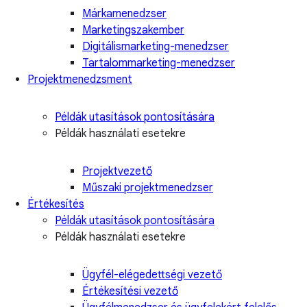
Márkamenedzser
Marketingszakember
Digitálismarketing-menedzser
Tartalommarketing-menedzser
Projektmenedzsment
Példák utasítások pontosítására
Példák használati esetekre
Projektvezető
Műszaki projektmenedzser
Értékesítés
Példák utasítások pontosítására
Példák használati esetekre
Ügyfél-elégedettségi vezető
Értékesítési vezető