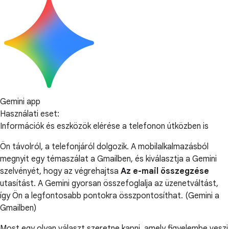
Gemini app
Használati eset:
Információk és eszközök elérése a telefonon útközben is
Ön távolról, a telefonjáról dolgozik. A mobilalkalmazásból
megnyit egy témaszálat a Gmailben, és kiválasztja a Gemini
szelvényét, hogy az végrehajtsa
Az e-mail összegzése
utasítást. A Gemini gyorsan összefoglalja az üzenetváltást,
így Ön a legfontosabb pontokra összpontosíthat. (Gemini a
Gmailben)
Most egy olyan választ szeretne kapni, amely figyelembe veszi