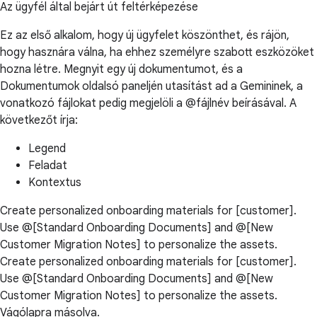
Az ügyfél által bejárt út feltérképezése
Ez az első alkalom, hogy új ügyfelet köszönthet, és rájön,
hogy hasznára válna, ha ehhez személyre szabott eszközöket
hozna létre. Megnyit egy új dokumentumot, és a
Dokumentumok oldalsó paneljén utasítást ad a Gemininek, a
vonatkozó fájlokat pedig megjelöli a @fájlnév beírásával. A
következőt írja:
Legend
Feladat
Kontextus
Create personalized onboarding materials for [customer].
Use @[Standard Onboarding Documents] and @[New
Customer Migration Notes] to personalize the assets.
Create personalized onboarding materials for [customer].
Use @[Standard Onboarding Documents] and @[New
Customer Migration Notes] to personalize the assets.
Vágólapra másolva.