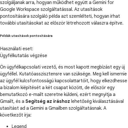
szolgáljanak arra, hogyan működhet együtt a Gemini for
Google Workspace szolgáltatással. Az utasítások
pontosítására szolgáló példa azt szemlélteti, hogyan írhat
további utasításokat az először létrehozott válaszra építve.
Példák utasítások pontosítására
Használati eset:
Ügyfélkutatás végzése
Ön ügyfélkapcsolati vezető, és most kapott megbízást egy új
ügyféllel. Kutatóasszisztensre van szüksége. Meg kell ismernie
az ügyfél kulcsfontosságú kapcsolattartóit, hogy elkezdhesse
a bizalom kiépítését a két csapat között, de először egy
bemutatkozó e-mailt szeretne küldeni, ezért megnyitja a
Gmailt, és a
Segítség az íráshoz
lehetőség kiválasztásával
utasítást ad a Gemini a Gmailben szolgáltatásnak. A
következőt írja:
Legend