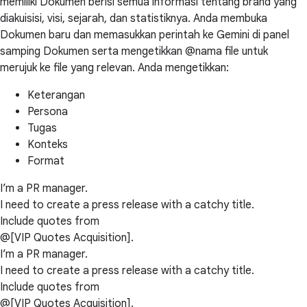
memiliki Dokumen berisi semua informasi tentang brand yang
diakuisisi, visi, sejarah, dan statistiknya. Anda membuka
Dokumen baru dan memasukkan perintah ke Gemini di panel
samping Dokumen serta mengetikkan @nama file untuk
merujuk ke file yang relevan. Anda mengetikkan:
Keterangan
Persona
Tugas
Konteks
Format
I’m a PR manager.
I need to create a press release with a catchy title.
Include quotes from
@[VIP Quotes Acquisition].
I’m a PR manager.
I need to create a press release with a catchy title.
Include quotes from
@[VIP Quotes Acquisition].