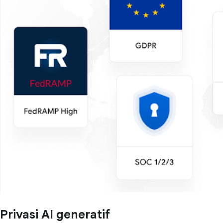
Privasi AI generatif