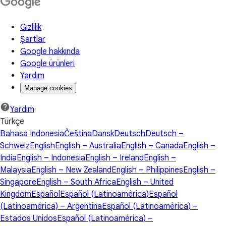
Gizlilik
Şartlar
Google hakkında
Google ürünleri
Yardım
Manage cookies
Yardım
Türkçe
Bahasa Indonesia
Čeština
Dansk
Deutsch
Deutsch –
Schweiz
English
English – Australia
English – Canada
English –
India
English – Indonesia
English – Ireland
English –
Malaysia
English – New Zealand
English – Philippines
English –
Singapore
English – South Africa
English – United
Kingdom
Español
Español (Latinoamérica)
Español
(Latinoamérica) – Argentina
Español (Latinoamérica) –
Estados Unidos
Español (Latinoamérica) –