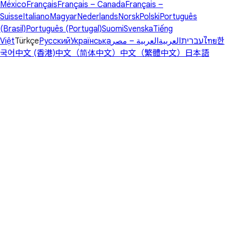
México
Français
Français – Canada
Français –
Suisse
Italiano
Magyar
Nederlands
Norsk
Polski
Português
(Brasil)
Português (Portugal)
Suomi
Svenska
Tiếng
Việt
Türkçe
Русский
Українська
العربية – مصر
العربية
עברית
ไทย
한
국어
中文 (香港)
中文（简体中文）
中文（繁體中文）
日本語