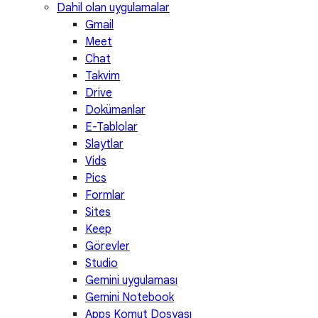
Dahil olan uygulamalar
Gmail
Meet
Chat
Takvim
Drive
Dokümanlar
E-Tablolar
Slaytlar
Vids
Pics
Formlar
Sites
Keep
Görevler
Studio
Gemini uygulaması
Gemini Notebook
Apps Komut Dosyası