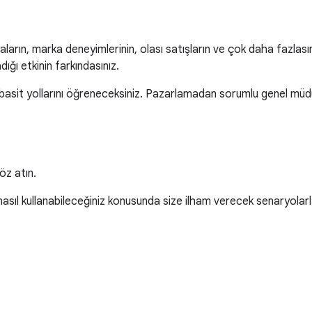
rın, marka deneyimlerinin, olası satışların ve çok daha fazlasının 
ığı etkinin farkındasınız.
basit yollarını öğreneceksiniz. Pazarlamadan sorumlu genel müdür
öz atın.
sıl kullanabileceğiniz konusunda size ilham verecek senaryolarla 