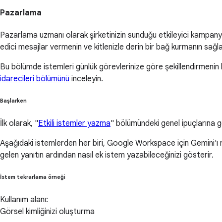
Pazarlama
Pazarlama uzmanı olarak şirketinizin sunduğu etkileyici kampanyala
edici mesajlar vermenin ve kitlenizle derin bir bağ kurmanın sağlad
Bu bölümde istemleri günlük görevlerinize göre şekillendirmenin 
idarecileri bölümünü
inceleyin.
Başlarken
İlk olarak, "
Etkili istemler yazma
" bölümündeki genel ipuçlarına g
Aşağıdaki istemlerden her biri, Google Workspace için Gemini'ı na
gelen yanıtın ardından nasıl ek istem yazabileceğinizi gösterir.
İstem tekrarlama örneği
Kullanım alanı:
Görsel kimliğinizi oluşturma