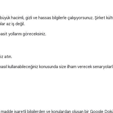
üyük hacimli, gizli ve hassas bilgilerle çalışıyorsunuz. Şirket kü
ar az iş değil.
sit yollarını göreceksiniz.
z atın.
sıl kullanabileceğiniz konusunda size ilham verecek senaryolarla 
, madde işaretli bilgilerden ve konulardan oluşan bir Google Dokü