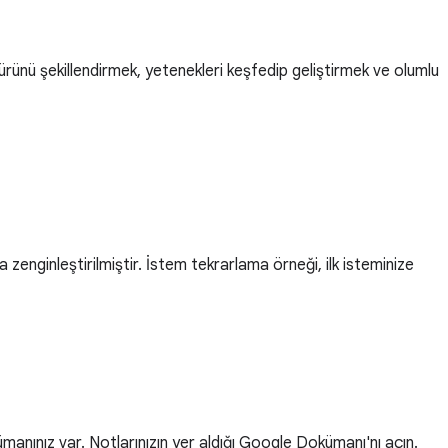
ltürünü şekillendirmek, yetenekleri keşfedip geliştirmek ve olumlu
zenginleştirilmiştir. İstem tekrarlama örneği, ilk isteminize
manınız var. Notlarınızın yer aldığı Google Dokümanı'nı açın.