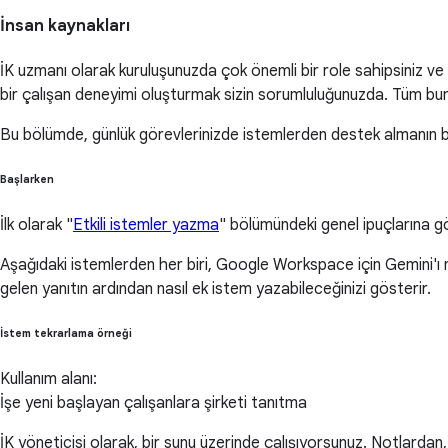
İnsan kaynakları
İK uzmanı olarak kuruluşunuzda çok önemli bir role sahipsiniz ve b
bir çalışan deneyimi oluşturmak sizin sorumluluğunuzda. Tüm bunl
Bu bölümde, günlük görevlerinizde istemlerden destek almanın ba
Başlarken
İlk olarak "
Etkili istemler yazma
" bölümündeki genel ipuçlarına gö
Aşağıdaki istemlerden her biri, Google Workspace için Gemini'ı na
gelen yanıtın ardından nasıl ek istem yazabileceğinizi gösterir.
İstem tekrarlama örneği
Kullanım alanı:
İşe yeni başlayan çalışanlara şirketi tanıtma
İK yöneticisi olarak, bir sunu üzerinde çalışıyorsunuz. Notlardan