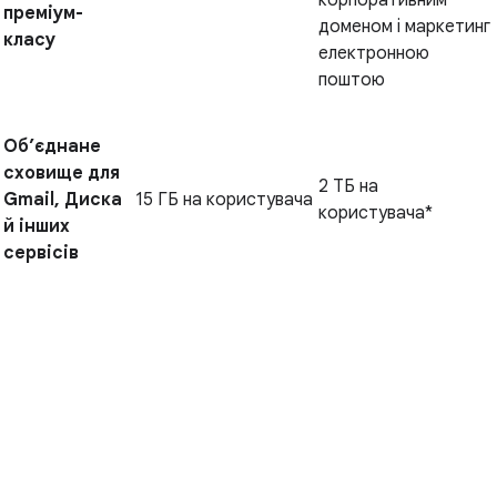
корпоративним
преміум-
доменом і маркетинг
класу
електронною
поштою
Об’єднане
сховище для
2 ТБ на
Gmail, Диска
15 ГБ на користувача
користувача*
й інших
сервісів