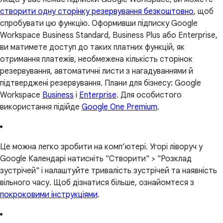
створити одну сторінку резервування безкоштовно
, щоб
спробувати цю функцію. Оформивши підписку Google
Workspace Business Standard, Business Plus або Enterprise,
ви матимете доступ до таких платних функцій, як
отримання платежів, необмежена кількість сторінок
резервування, автоматичні листи з нагадуваннями й
підтверджені резервування. Плани для бізнесу: Google
Workspace
Business
і
Enterprise
. Для особистого
використання підійде
Google One Premium
.
Це можна легко зробити на комп’ютері. Угорі ліворуч у
Google Календарі натисніть "Створити" > "Розклад
зустрічей" і налаштуйте тривалість зустрічей та наявність
вільного часу. Щоб дізнатися більше, ознайомтеся з
покроковими інструкціями
.