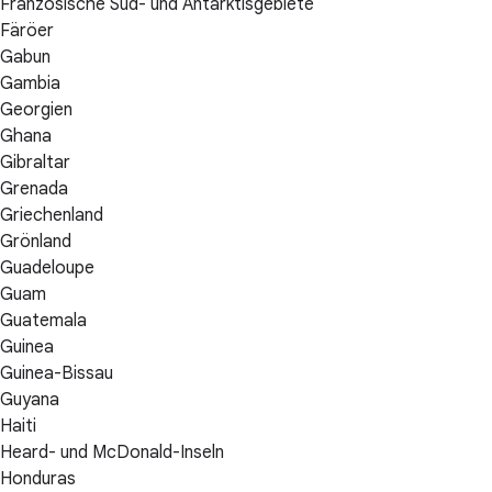
Französische Süd- und Antarktisgebiete
Färöer
Gabun
Gambia
Georgien
Ghana
Gibraltar
Grenada
Griechenland
Grönland
Guadeloupe
Guam
Guatemala
Guinea
Guinea-Bissau
Guyana
Haiti
Heard- und McDonald-Inseln
Honduras