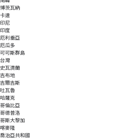
南韓
博茨瓦納
卡達
印尼
印度
厄利垂亞
厄瓜多
可可斯群島
台灣
史瓦濟蘭
吉布地
吉爾吉斯
吐瓦魯
哈薩克
哥倫比亞
哥德普洛
哥斯大黎加
喀麥隆
喬治亞共和國