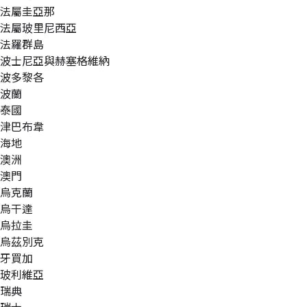
法屬圭亞那
法屬玻里尼西亞
法羅群島
波士尼亞與赫塞格維納
波多黎各
波蘭
泰國
津巴布韋
海地
澳洲
澳門
烏克蘭
烏干達
烏拉圭
烏茲別克
牙買加
玻利維亞
瑞典