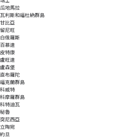
瑞士
瓜地馬拉
瓦利斯和福杜納群島
甘比亞
留尼旺
白俄羅斯
百慕達
皮特康
盧旺達
盧森堡
直布羅陀
福克蘭群島
科威特
科摩羅群島
科特迪瓦
秘魯
突尼西亞
立陶宛
約旦