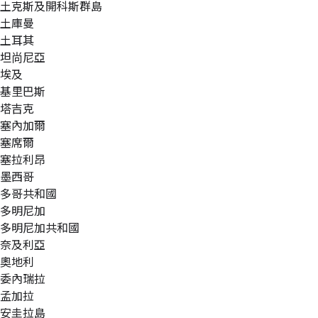
土克斯及開科斯群島
土庫曼
土耳其
坦尚尼亞
埃及
基里巴斯
塔吉克
塞內加爾
塞席爾
塞拉利昂
墨西哥
多哥共和國
多明尼加
多明尼加共和國
奈及利亞
奧地利
委內瑞拉
孟加拉
安圭拉島