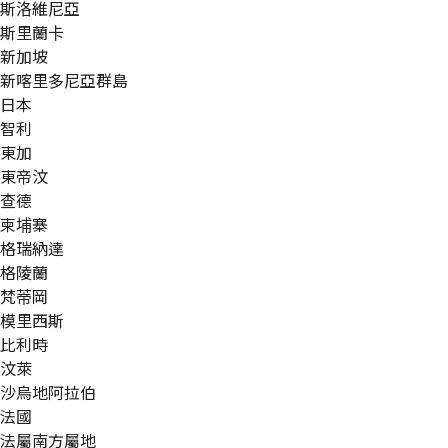
斯洛維尼亞
斯里蘭卡
新加坡
新喀里多尼亞群島
日本
智利
東加
東帝汶
查德
柬埔寨
格瑞納達
格陵蘭
梵蒂岡
模里西斯
比利時
汶萊
沙烏地阿拉伯
法國
法屬南方屬地