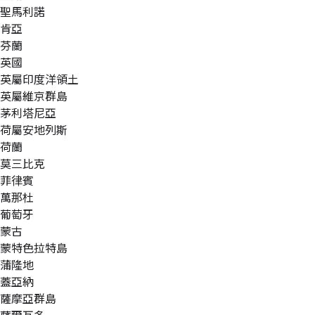
聖馬利諾
肯亞
芬蘭
英國
英屬印度洋領土
英屬維京群島
茅利塔尼亞
荷屬安地列斯
荷蘭
莫三比克
菲律賓
萬那杜
葡萄牙
蒙古
蒙特色拉特島
蒲隆地
蓋亞納
薩摩亞群島