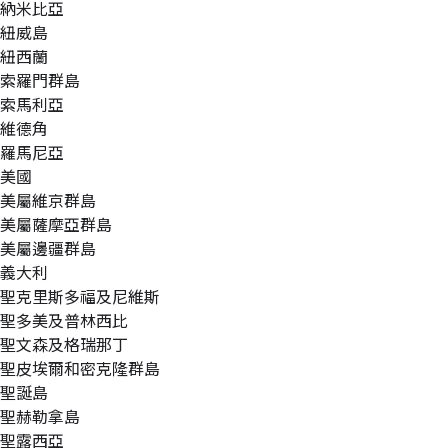
納米比亞
紐威島
紐西蘭
索羅門群島
索馬利亞
維德角
羅馬尼亞
美國
美屬維京群島
美屬薩摩亞群島
美屬邊疆群島
義大利
聖克里斯多福及尼維斯
聖多美及普林西比
聖文森及格瑞那丁
聖皮埃爾和密克隆群島
聖誕島
聖赫勒拿島
聖露西亞