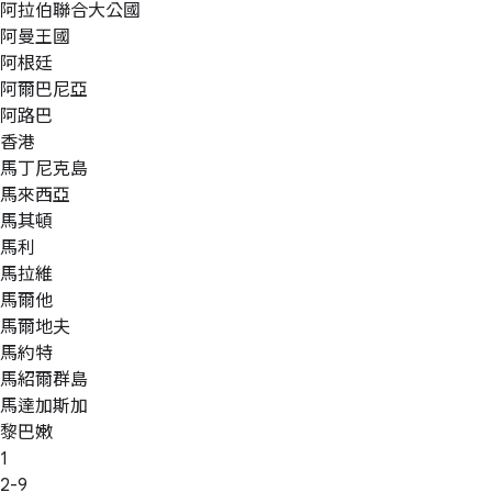
阿拉伯聯合大公國
阿曼王國
阿根廷
阿爾巴尼亞
阿路巴
香港
馬丁尼克島
馬來西亞
馬其頓
馬利
馬拉維
馬爾他
馬爾地夫
馬約特
馬紹爾群島
馬達加斯加
黎巴嫩
1
2-9