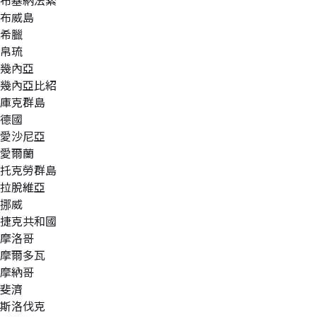
布基納法索
布威島
希臘
帛琉
幾內亞
幾內亞比紹
庫克群島
德國
愛沙尼亞
愛爾蘭
托克勞群島
拉脫維亞
挪威
捷克共和國
摩洛哥
摩爾多瓦
摩納哥
斐濟
斯洛伐克