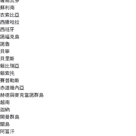
薩爾瓦多
蘇利南
衣索比亞
西撒哈拉
西班牙
諾福克島
諾魯
貝寧
貝里斯
賴比瑞亞
賴索扥
賽普勒斯
赤道幾內亞
赫德與麥克當諾群島
越南
迦納
開曼群島
關島
阿富汗