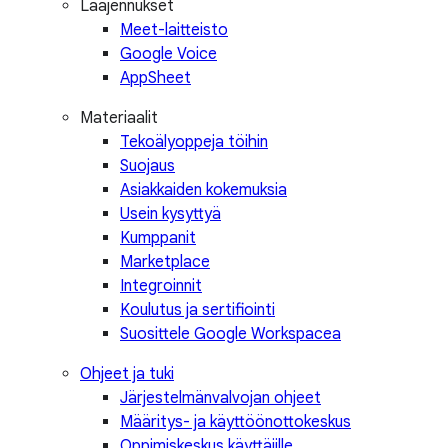
Laajennukset
Meet-laitteisto
Google Voice
AppSheet
Materiaalit
Tekoälyoppeja töihin
Suojaus
Asiakkaiden kokemuksia
Usein kysyttyä
Kumppanit
Marketplace
Integroinnit
Koulutus ja sertifiointi
Suosittele Google Workspacea
Ohjeet ja tuki
Järjestelmänvalvojan ohjeet
Määritys- ja käyttöönottokeskus
Oppimiskeskus käyttäjille