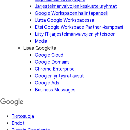
Järjestelmänvalvojien keskusteluryhmät
Google Workspacen hallintapaneeli
Uutta Google Workspacessa
Etsi Google Workspace Partner ‑kumppani
Liity IT-järjestelmänvalvojien yhteisöön
Media
Lisää Googlelta
Google Cloud
Google Domains
Chrome Enterprise
Googlen yritysratkaisut
Google Ads
Business Messages
Tietosuoja
Ehdot