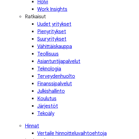
Holvi
Work Insights
Ratkaisut
Uudet yritykset
Pienyritykset
Suuryritykset
Vähittäiskauppa
Teollisuus
Asiantuntijapalvelut
Teknologia
Terveydenhuolto
Finanssipalvelut
Julkishallinto
Koulutus
Järjestöt
Tekoäly
Hinnat
Vertaile hinnoitteluvaihtoehtoja