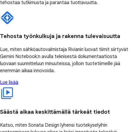
tehostaa tutkimusta ja parantaa tuottavuutta.
Tehosta työnkulkuja ja rakenna tulevaisuutta
Lue, miten sähköautovalmistaja Rivianin luovat tiimit siirtyvät
Gemini Notebook:n avulla teknisestä dokumentaatiosta
luovaan suunnitteluun minuuteissa, jolloin tuotetiimeille jää
enemmän aikaa innovoida.
Lue lisää
Säästä aikaa keskittämällä tärkeät tiedot
Katso, miten Sonata Design lyhensi tuotekyselyihin