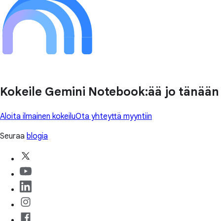
Kokeile Gemini Notebook:ää jo tänään
Aloita ilmainen kokeilu
Ota yhteyttä myyntiin
Seuraa
blogia