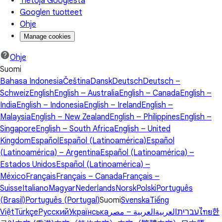
Tietoja Googlesta
Googlen tuotteet
Ohje
Manage cookies
Ohje
Suomi
Bahasa Indonesia
Čeština
Dansk
Deutsch
Deutsch –
Schweiz
English
English – Australia
English – Canada
English –
India
English – Indonesia
English – Ireland
English –
Malaysia
English – New Zealand
English – Philippines
English –
Singapore
English – South Africa
English – United
Kingdom
Español
Español (Latinoamérica)
Español
(Latinoamérica) – Argentina
Español (Latinoamérica) –
Estados Unidos
Español (Latinoamérica) –
México
Français
Français – Canada
Français –
Suisse
Italiano
Magyar
Nederlands
Norsk
Polski
Português
(Brasil)
Português (Portugal)
Suomi
Svenska
Tiếng
Việt
Türkçe
Русский
Українська
العربية – مصر
العربية
עברית
ไทย
한