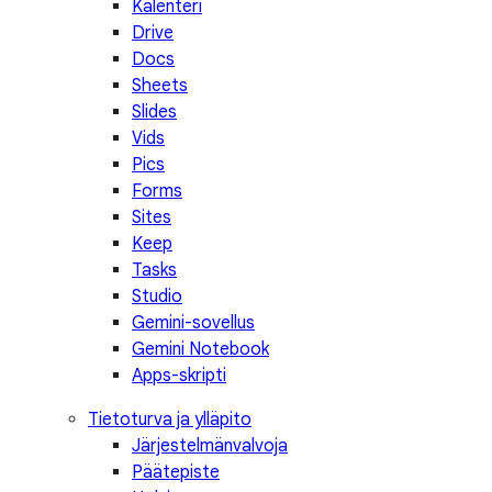
Kalenteri
Drive
Docs
Sheets
Slides
Vids
Pics
Forms
Sites
Keep
Tasks
Studio
Gemini-sovellus
Gemini Notebook
Apps-skripti
Tietoturva ja ylläpito
Järjestelmänvalvoja
Päätepiste