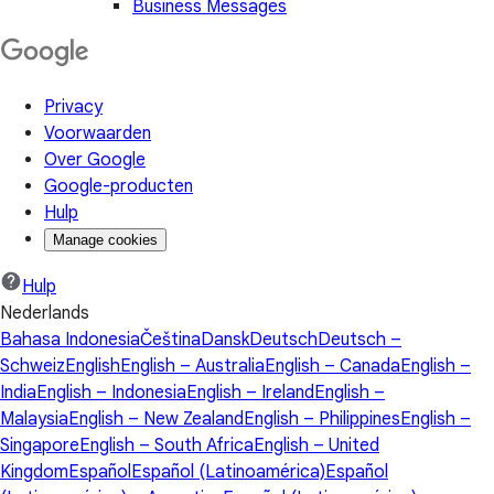
Business Messages
Privacy
Voorwaarden
Over Google
Google-producten
Hulp
Manage cookies
Hulp
Nederlands
Bahasa Indonesia
Čeština
Dansk
Deutsch
Deutsch –
Schweiz
English
English – Australia
English – Canada
English –
India
English – Indonesia
English – Ireland
English –
Malaysia
English – New Zealand
English – Philippines
English –
Singapore
English – South Africa
English – United
Kingdom
Español
Español (Latinoamérica)
Español