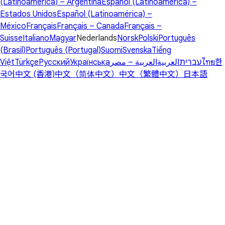
(Latinoamérica) – Argentina
Español (Latinoamérica) –
Estados Unidos
Español (Latinoamérica) –
México
Français
Français – Canada
Français –
Suisse
Italiano
Magyar
Nederlands
Norsk
Polski
Português
(Brasil)
Português (Portugal)
Suomi
Svenska
Tiếng
Việt
Türkçe
Русский
Українська
العربية – مصر
العربية
עברית
ไทย
한
국어
中文 (香港)
中文（简体中文）
中文（繁體中文）
日本語