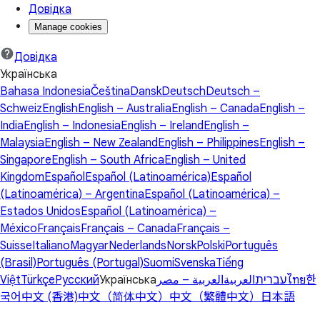
Довідка
Manage cookies
Довідка
Українська
Bahasa Indonesia
Čeština
Dansk
Deutsch
Deutsch –
Schweiz
English
English – Australia
English – Canada
English –
India
English – Indonesia
English – Ireland
English –
Malaysia
English – New Zealand
English – Philippines
English –
Singapore
English – South Africa
English – United
Kingdom
Español
Español (Latinoamérica)
Español
(Latinoamérica) – Argentina
Español (Latinoamérica) –
Estados Unidos
Español (Latinoamérica) –
México
Français
Français – Canada
Français –
Suisse
Italiano
Magyar
Nederlands
Norsk
Polski
Português
(Brasil)
Português (Portugal)
Suomi
Svenska
Tiếng
Việt
Türkçe
Русский
Українська
العربية – مصر
العربية
עברית
ไทย
한
국어
中文 (香港)
中文（简体中文）
中文（繁體中文）
日本語