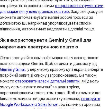
виконуючи цю роботу вручну. Крім того, Workspace
підтримує інтеграцію з іншими
сторонніми інструментами
для маркетингу електронною поштою
. Завдяки цьому ви
зможете автоматизувати наявні робочі процеси за
допомогою ШІ, наприклад упорядковувати списки
підписників, автоматично надсилати відповіді тощо.
Як використовувати Gemini у Gmail для
маркетингу електронною поштою
Легко просувайте кампанії з маркетингу електронною
поштою завдяки Gemini. Щоб отримати допомогу від
Gemini у Gmail
, у верхньому правому куті екрана виберіть
потрібний запит зі списку запропонованих. Ви також
можете
створювати власні детальні запити
, які дають
змогу сегментувати кампанії за аудиторією,
персоналізованим контентом тощо. Щоб отримати ще
більше можливостей для розвитку кампаній,
інтегруйте
Google Workspace із Salesforce
або іншими сторонніми