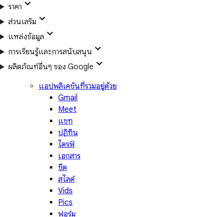
ราคา
ส่วนเสริม
แหล่งข้อมูล
การเรียนรู้และการสนับสนุน
ผลิตภัณฑ์อื่นๆ ของ Google
แอปพลิเคชันที่รวมอยู่ด้วย
Gmail
Meet
แชท
ปฏิทิน
ไดรฟ์
เอกสาร
ชีต
สไลด์
Vids
Pics
ฟอร์ม