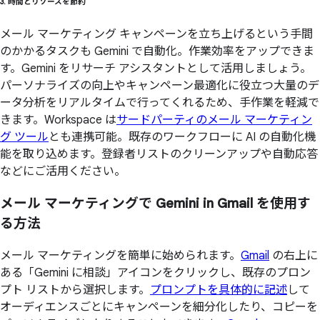
3. 時間と
リソースを
節約
メール マーケティング キャンペーンを立ち上げるという手間
のかかるタスクも Gemini で自動化。作業効率をアップできま
す。Gemini をリサーチ アシスタントとして活用しましょう。
パーソナライズの向上やキャンペーン最適化に役立つ大量のデ
ータ分析をリアルタイムで行ってくれるため、手作業を軽減で
きます。Workspace は
サードパーティのメール マーケティン
グ ツール
とも連携可能。既存のワークフローに AI の自動化機
能を取り込めます。登録者リストのクリーンアップや自動応答
などにご活用ください。
メール マーケティングで
Gemini in Gmail を
使用す
る
方
法
メール マーケティングを簡単に始められます。
Gmail
の右上に
ある「Gemini に相談」アイコンをクリックし、既存のプロン
プト リストから選択します。
プロンプトを具体的に記述
して
オーディエンスごとにキャンペーンを細分化したり、コピーを