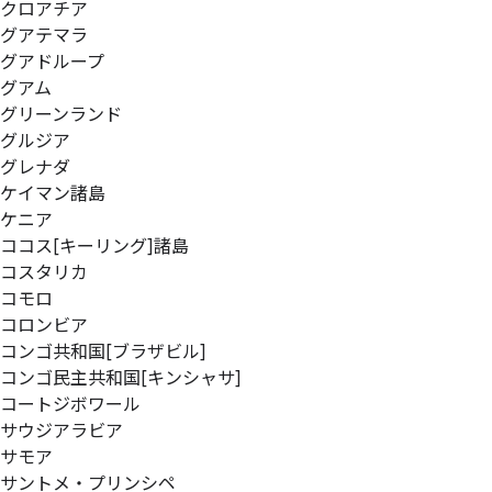
クロアチア
グアテマラ
グアドループ
グアム
グリーンランド
グルジア
グレナダ
ケイマン諸島
ケニア
ココス[キーリング]諸島
コスタリカ
コモロ
コロンビア
コンゴ共和国[ブラザビル]
コンゴ民主共和国[キンシャサ]
コートジボワール
サウジアラビア
サモア
サントメ・プリンシペ