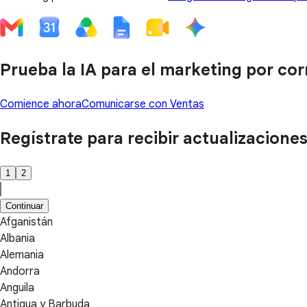
Prueba la IA para el marketing por cor
Comience ahora
Comunicarse con Ventas
Regístrate para recibir actualizacione
1
2
Continuar
Afganistán
Albania
Alemania
Andorra
Anguila
Antigua y Barbuda