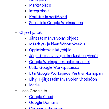
Marketplace
Integroinnit
Koulutus ja sertifiointi
Suosittele Google Workspacea
Ohjeet ja tuki
Järjestelmänvalvojan ohjeet
Määritys- ja käyttöönottokeskus
Oppimiskeskus käyttäjille
Järjestelmänvalvojien keskusteluryhmät
Google Workspacen hallintapaneeli
Uutta Google Workspacessa
Etsi Google Workspace Partner ‑kumppani
Liity IT-järjestelmänvalvojien yhteisöön
Media
Lisää Googlelta
Google Cloud
Google Domains
Chrome Enterprise