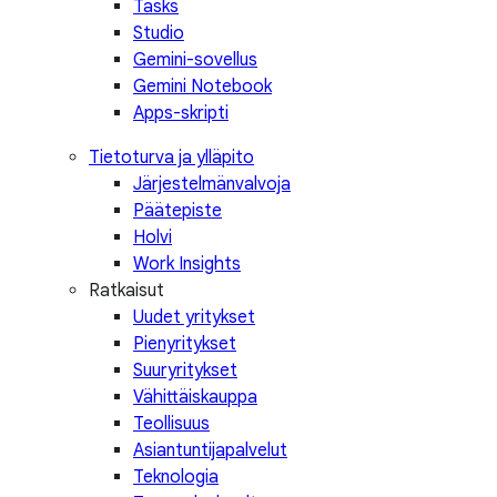
Tasks
Studio
Gemini-sovellus
Gemini Notebook
Apps-skripti
Tietoturva ja ylläpito
Järjestelmänvalvoja
Päätepiste
Holvi
Work Insights
Ratkaisut
Uudet yritykset
Pienyritykset
Suuryritykset
Vähittäiskauppa
Teollisuus
Asiantuntijapalvelut
Teknologia