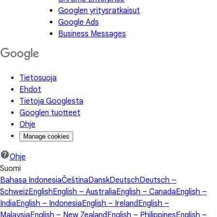
Googlen yritysratkaisut
Google Ads
Business Messages
Tietosuoja
Ehdot
Tietoja Googlesta
Googlen tuotteet
Ohje
Manage cookies
Ohje
Suomi
Bahasa Indonesia
Čeština
Dansk
Deutsch
Deutsch –
Schweiz
English
English – Australia
English – Canada
English –
India
English – Indonesia
English – Ireland
English –
Malaysia
English – New Zealand
English – Philippines
English –