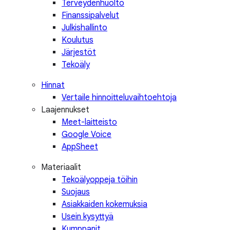
Terveydenhuolto
Finanssipalvelut
Julkishallinto
Koulutus
Järjestöt
Tekoäly
Hinnat
Vertaile hinnoitteluvaihtoehtoja
Laajennukset
Meet-laitteisto
Google Voice
AppSheet
Materiaalit
Tekoälyoppeja töihin
Suojaus
Asiakkaiden kokemuksia
Usein kysyttyä
Kumppanit