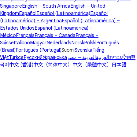
Singapore
English – South Africa
English – United
Kingdom
Español
Español (Latinoamérica)
Español
(Latinoamérica) – Argentina
Español (Latinoamérica) –
Estados Unidos
Español (Latinoamérica) –
México
Français
Français – Canada
Français –
Suisse
Italiano
Magyar
Nederlands
Norsk
Polski
Português
(Brasil)
Português (Portugal)
Suomi
Svenska
Tiếng
Việt
Türkçe
Русский
Українська
العربية – مصر
العربية
עברית
ไทย
한
국어
中文 (香港)
中文（简体中文）
中文（繁體中文）
日本語