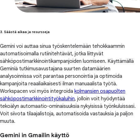
3. Säästä aikaa ja resursseja
Gemini voi auttaa sinua työskentelemään tehokkaammin
automatisoimalla rutiinitehtävät, jotka liittyvät
sähköpostimarkkinointikampanjoiden luomiseen. Käyttämällä
Geminiä tutkimusavustajana suurten datamäärien
analysoinnissa voit parantaa personointia ja optimoida
kampanjoita reaaliaikaisesti ilman manuaalista työtä.
Workspacen voi myös integroida
kolmansien osapuolten
sähköpostimarkkinointityökaluihin
, jolloin voit hyödyntää
tekoälyn automaatio-ominaisuuksia nykyisissä työnkuluissasi.
Voit siivota tilaajalistoja, automatisoida vastauksia ja paljon
muuta.
Gemini in Gmailin käyttö