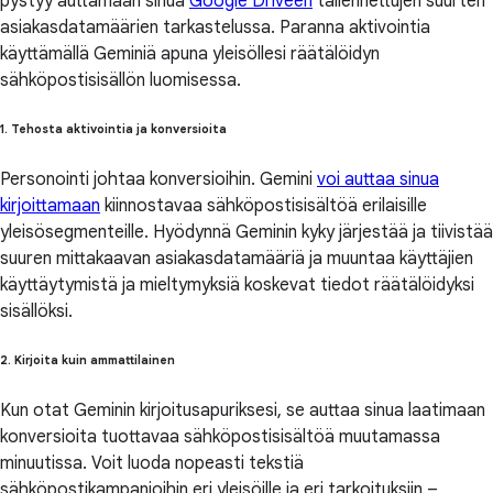
pystyy auttamaan sinua
Google Driveen
tallennettujen suurten
asiakasdatamäärien tarkastelussa. Paranna aktivointia
käyttämällä Geminiä apuna yleisöllesi räätälöidyn
sähköpostisisällön luomisessa.
1. Tehosta aktivointia ja konversioita
Personointi johtaa konversioihin. Gemini
voi auttaa sinua
kirjoittamaan
kiinnostavaa sähköpostisisältöä erilaisille
yleisösegmenteille. Hyödynnä Geminin kyky järjestää ja tiivistää
suuren mittakaavan asiakasdatamääriä ja muuntaa käyttäjien
käyttäytymistä ja mieltymyksiä koskevat tiedot räätälöidyksi
sisällöksi.
2. Kirjoita kuin ammattilainen
Kun otat Geminin kirjoitusapuriksesi, se auttaa sinua laatimaan
konversioita tuottavaa sähköpostisisältöä muutamassa
minuutissa. Voit luoda nopeasti tekstiä
sähköpostikampanjoihin eri yleisöille ja eri tarkoituksiin –