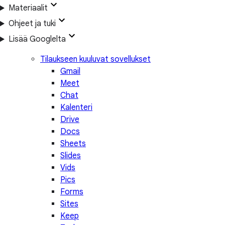
Materiaalit
Ohjeet ja tuki
Lisää Googlelta
Tilaukseen kuuluvat sovellukset
Gmail
Meet
Chat
Kalenteri
Drive
Docs
Sheets
Slides
Vids
Pics
Forms
Sites
Keep