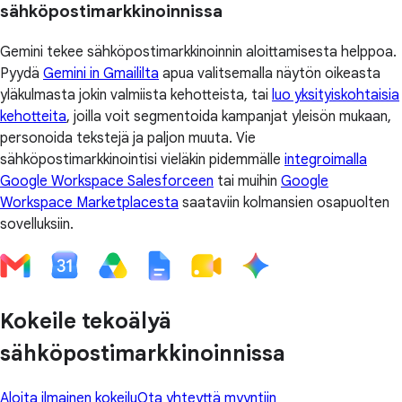
sähköpostimarkkinoinnissa
Gemini tekee sähköpostimarkkinoinnin aloittamisesta helppoa.
Pyydä
Gemini in Gmaililta
apua valitsemalla näytön oikeasta
yläkulmasta jokin valmiista kehotteista, tai
luo yksityiskohtaisia
kehotteita
, joilla voit segmentoida kampanjat yleisön mukaan,
personoida tekstejä ja paljon muuta. Vie
sähköpostimarkkinointisi vieläkin pidemmälle
integroimalla
Google Workspace Salesforceen
tai muihin
Google
Workspace Marketplacesta
saataviin kolmansien osapuolten
sovelluksiin.
Kokeile tekoälyä
sähköpostimarkkinoinnissa
Aloita ilmainen kokeilu
Ota yhteyttä myyntiin