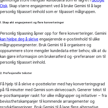
gjennomgå store mengder kundedata som er lagret i
Google
Disk
. Skap større engasjement ved å bruke Gemini til å lage
personlig tilpasset innhold som er tilpasset målgruppen.
1. Skap økt engasjement og flere konverteringer
Personlig tilpasning åpner opp for flere konverteringer. Gemini
kan hjelpe deg å skrive
engasjerende e-postinnhold til ulike
målgruppesegmenter. Bruk Gemini til å organisere og
oppsummere store mengder kundedata etter behov, slik at du
kan gjøre informasjon om brukeratferd og -preferanser om til
personlig tilpasset innhold.
2. Profesjonelle tekster
Få hjelp til å skrive e-posttekster med høy konverteringsgrad
på få minutter med Gemini som skrivecoach. Generer tekst til
e-postkampanjer raskt for ulike målgrupper og initiativer – fra
bevissthetskampanjer til kommende arrangementer og
produktlanseringer. Bruk Gemini til å lage flere alternative