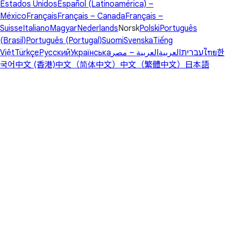
Estados Unidos
Español (Latinoamérica) –
México
Français
Français – Canada
Français –
Suisse
Italiano
Magyar
Nederlands
Norsk
Polski
Português
(Brasil)
Português (Portugal)
Suomi
Svenska
Tiếng
Việt
Türkçe
Русский
Українська
العربية – مصر
العربية
עברית
ไทย
한
국어
中文 (香港)
中文（简体中文）
中文（繁體中文）
日本語