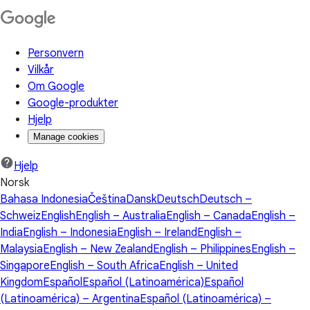
Personvern
Vilkår
Om Google
Google-produkter
Hjelp
Manage cookies
Hjelp
Norsk
Bahasa Indonesia
Čeština
Dansk
Deutsch
Deutsch –
Schweiz
English
English – Australia
English – Canada
English –
India
English – Indonesia
English – Ireland
English –
Malaysia
English – New Zealand
English – Philippines
English –
Singapore
English – South Africa
English – United
Kingdom
Español
Español (Latinoamérica)
Español
(Latinoamérica) – Argentina
Español (Latinoamérica) –