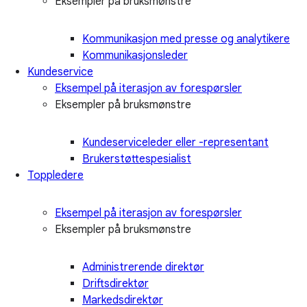
Eksempler på bruksmønstre
Kommunikasjon med presse og analytikere
Kommunikasjonsleder
Kundeservice
Eksempel på iterasjon av forespørsler
Eksempler på bruksmønstre
Kundeserviceleder eller -representant
Brukerstøttespesialist
Toppledere
Eksempel på iterasjon av forespørsler
Eksempler på bruksmønstre
Administrerende direktør
Driftsdirektør
Markedsdirektør