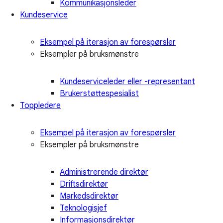
Kommunikasjonsleder
Kundeservice
Eksempel på iterasjon av forespørsler
Eksempler på bruksmønstre
Kundeserviceleder eller -representant
Brukerstøttespesialist
Toppledere
Eksempel på iterasjon av forespørsler
Eksempler på bruksmønstre
Administrerende direktør
Driftsdirektør
Markedsdirektør
Teknologisjef
Informasjonsdirektør