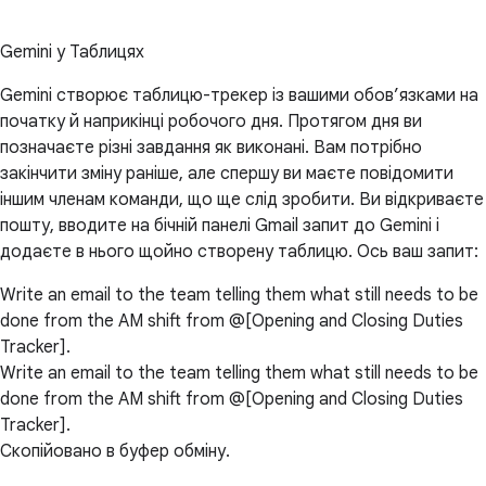
Gemini у Таблицях
Gemini створює таблицю-трекер із вашими обов’язками на
початку й наприкінці робочого дня. Протягом дня ви
позначаєте різні завдання як виконані. Вам потрібно
закінчити зміну раніше, але спершу ви маєте повідомити
іншим членам команди, що ще слід зробити. Ви відкриваєте
пошту, вводите на бічній панелі Gmail запит до Gemini і
додаєте в нього щойно створену таблицю. Ось ваш запит:
Write an email to the team telling them what still needs to be
done from the AM shift from @[Opening and Closing Duties
Tracker].
Write an email to the team telling them what still needs to be
done from the AM shift from @[Opening and Closing Duties
Tracker].
Скопійовано в буфер обміну.