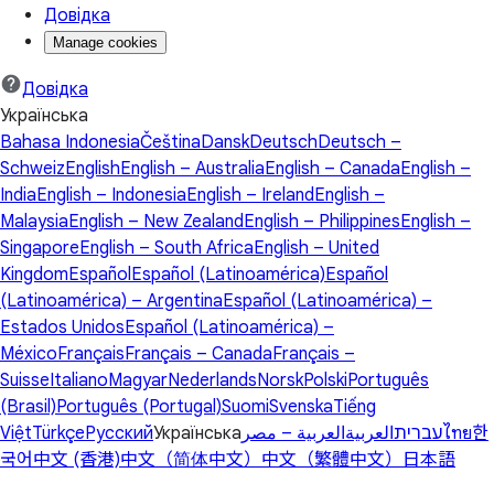
Довідка
Manage cookies
Довідка
Українська
Bahasa Indonesia
Čeština
Dansk
Deutsch
Deutsch –
Schweiz
English
English – Australia
English – Canada
English –
India
English – Indonesia
English – Ireland
English –
Malaysia
English – New Zealand
English – Philippines
English –
Singapore
English – South Africa
English – United
Kingdom
Español
Español (Latinoamérica)
Español
(Latinoamérica) – Argentina
Español (Latinoamérica) –
Estados Unidos
Español (Latinoamérica) –
México
Français
Français – Canada
Français –
Suisse
Italiano
Magyar
Nederlands
Norsk
Polski
Português
(Brasil)
Português (Portugal)
Suomi
Svenska
Tiếng
Việt
Türkçe
Русский
Українська
العربية – مصر
العربية
עברית
ไทย
한
국어
中文 (香港)
中文（简体中文）
中文（繁體中文）
日本語