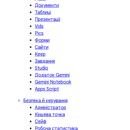
Документи
Таблиці
Презентації
Vids
Pics
Форми
Сайти
Keep
Завдання
Studio
Додаток Gemini
Gemini Notebook
Apps Script
Безпека й керування
Адміністратор
Кінцева точка
Сейф
Робоча статистика