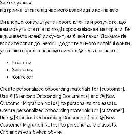
Застосування:
підтримка клієнта під час його взаємодії з компанією
Ви вперше консультуєте нового клієнта й розумієте, що
вам можуть стати в пригоді персоналізовані матеріали. Ви
відкриваєте новий документ, на бічній панелі Документів
вводите запит до Gemini і додаєте в нього потрібні файли,
указавши перед їх назвами символ @. Ось ваш запит:
Кольори
Завдання
Контекст
Create personalized onboarding materials for [customer].
Use @[Standard Onboarding Documents] and @[New
Customer Migration Notes] to personalize the assets.
Create personalized onboarding materials for [customer].
Use @[Standard Onboarding Documents] and @[New
Customer Migration Notes] to personalize the assets.
Скопійовано в буфер обміну.