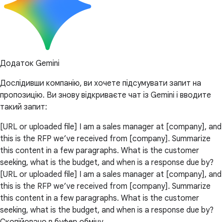
Додаток Gemini
Дослідивши компанію, ви хочете підсумувати запит на
пропозицію. Ви знову відкриваєте чат із Gemini і вводите
такий запит:
[URL or uploaded file] I am a sales manager at [company], and
this is the RFP we’ve received from [company]. Summarize
this content in a few paragraphs. What is the customer
seeking, what is the budget, and when is a response due by?
[URL or uploaded file] I am a sales manager at [company], and
this is the RFP we’ve received from [company]. Summarize
this content in a few paragraphs. What is the customer
seeking, what is the budget, and when is a response due by?