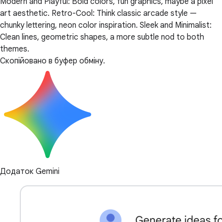
Modern and Playful: Bold colors, fun graphics, maybe a pixel
art aesthetic. Retro-Cool: Think classic arcade style —
chunky lettering, neon color inspiration. Sleek and Minimalist:
Clean lines, geometric shapes, a more subtle nod to both
themes.
Скопійовано в буфер обміну.
Додаток Gemini