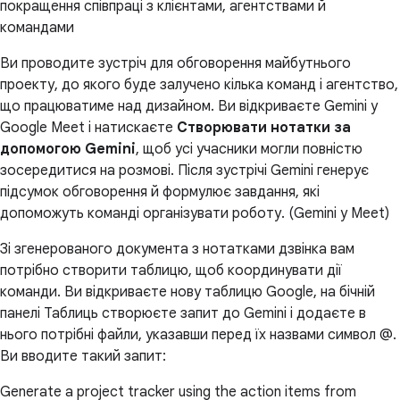
покращення співпраці з клієнтами, агентствами й
командами
Ви проводите зустріч для обговорення майбутнього
проекту, до якого буде залучено кілька команд і агентство,
що працюватиме над дизайном. Ви відкриваєте Gemini у
Google Meet і натискаєте
Створювати нотатки за
допомогою Gemini
, щоб усі учасники могли повністю
зосередитися на розмові. Після зустрічі Gemini генерує
підсумок обговорення й формулює завдання, які
допоможуть команді організувати роботу. (Gemini у Meet)
Зі згенерованого документа з нотатками дзвінка вам
потрібно створити таблицю, щоб координувати дії
команди. Ви відкриваєте нову таблицю Google, на бічній
панелі Таблиць створюєте запит до Gemini і додаєте в
нього потрібні файли, указавши перед їх назвами символ @.
Ви вводите такий запит:
Generate a project tracker using the action items from