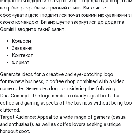
збирається відкрити кав’ярню й простір для відеоігор, і вам
потрібно розробити фірмовий стиль. Ви хочете
сформувати ідею і поділитися початковими міркуваннями зі
своєю командою. Ви вирішуєте звернутися до додатка
Gemini і вводите такий запит:
Кольори
Завдання
Контекст
Формат
Generate ideas for a creative and eye-catching logo
for my new business, a coffee shop combined with a video
game cafe. Generate a logo considering the following:
Dual Concept: The logo needs to clearly signal both the
coffee and gaming aspects of the business without being too
cluttered.
Target Audience: Appeal to a wide range of gamers (casual
and enthusiast), as well as coffee lovers seeking a unique
hangout spot.