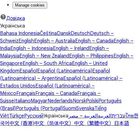
Manage cookies
Довідка
Українська
Bahasa Indonesia
Čeština
Dansk
Deutsch
Deutsch –
Schweiz
English
English – Australia
English – Canada
English –
India
English – Indonesia
English – Ireland
English –
Malaysia
English – New Zealand
English – Philippines
English –
Singapore
English – South Africa
English – United
Kingdom
Español
Español (Latinoamérica)
Español
(Latinoamérica) – Argentina
Español (Latinoamérica) –
Estados Unidos
Español (Latinoamérica) –
México
Français
Français – Canada
Français –
Suisse
Italiano
Magyar
Nederlands
Norsk
Polski
Português
(Brasil)
Português (Portugal)
Suomi
Svenska
Tiếng
Việt
Türkçe
Русский
Українська
العربية – مصر
العربية
עברית
ไทย
한
국어
中文 (香港)
中文（简体中文）
中文（繁體中文）
日本語