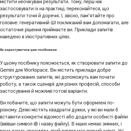
містити неочікувані результати. Тому, перш ніж
застосовувати їх на практиці, переконайтеся, що
результати точні й доречні. І, звісно, пам’ятайте про
головне: генеративний ШІ покликаний вам допомагати, але
остаточне рішення приймаєте ви. Приклади запитів
наведено в ілюстративних цілях.
Як користуватися цим посібником
У цьому посібнику пояснюється, як створювати запити до
Gemini для Workspace. Він містить приклади добре
структурованих запитів, які допоможуть вам почати
роботу, а також сценарії для різних професій, способи
застосування й можливі готові варіанти.
Ви побачите, що запити можуть бути оформлені по-
різному. Деякі містять квадратні дужки, у які ви мали б
вставити конкретні відомості або додати особисті файли
(ввівши символ @ і назву файлу). В інших немає змінних, і