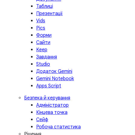
Таблиці
Презентації
Vids
Pics
Форми
Сайти
Keep
Завдання
Studio
Додаток Gemini
Gemini Notebook
Apps Script
Безпека й керування
Адміністратор
Кінцева точка
Сейф
Робоча статистика
Рішення