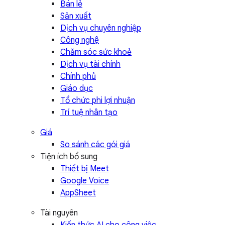
Bán lẻ
Sản xuất
Dịch vụ chuyên nghiệp
Công nghệ
Chăm sóc sức khoẻ
Dịch vụ tài chính
Chính phủ
Giáo dục
Tổ chức phi lợi nhuận
Trí tuệ nhân tạo
Giá
So sánh các gói giá
Tiện ích bổ sung
Thiết bị Meet
Google Voice
AppSheet
Tài nguyên