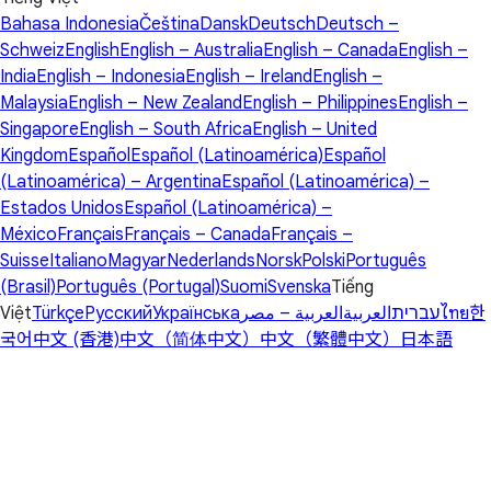
Bahasa Indonesia
Čeština
Dansk
Deutsch
Deutsch –
Schweiz
English
English – Australia
English – Canada
English –
India
English – Indonesia
English – Ireland
English –
Malaysia
English – New Zealand
English – Philippines
English –
Singapore
English – South Africa
English – United
Kingdom
Español
Español (Latinoamérica)
Español
(Latinoamérica) – Argentina
Español (Latinoamérica) –
Estados Unidos
Español (Latinoamérica) –
México
Français
Français – Canada
Français –
Suisse
Italiano
Magyar
Nederlands
Norsk
Polski
Português
(Brasil)
Português (Portugal)
Suomi
Svenska
Tiếng
Việt
Türkçe
Русский
Українська
العربية – مصر
العربية
עברית
ไทย
한
국어
中文 (香港)
中文（简体中文）
中文（繁體中文）
日本語