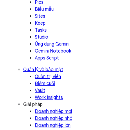
Pics
Biểu mẫu
Sites
Keep
Tasks
Studio
Ứng dụng Gemini
Gemini Notebook
Apps Script
Quản lý và bảo mật
Quản trị viên
Điểm cuối
Vault
Work Insights
Giải pháp
Doanh nghiệp mới
Doanh nghiệp nhỏ
Doanh nghiệp lớn