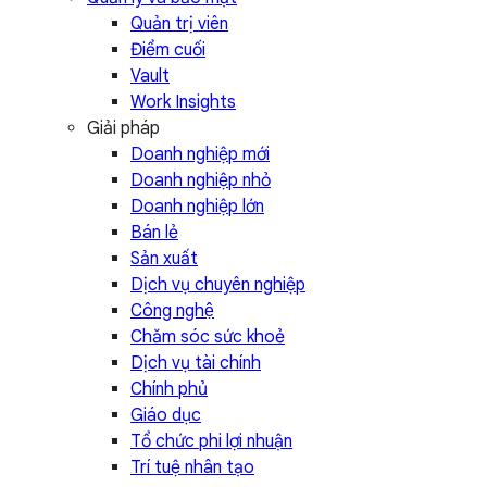
Quản trị viên
Điểm cuối
Vault
Work Insights
Giải pháp
Doanh nghiệp mới
Doanh nghiệp nhỏ
Doanh nghiệp lớn
Bán lẻ
Sản xuất
Dịch vụ chuyên nghiệp
Công nghệ
Chăm sóc sức khoẻ
Dịch vụ tài chính
Chính phủ
Giáo dục
Tổ chức phi lợi nhuận
Trí tuệ nhân tạo