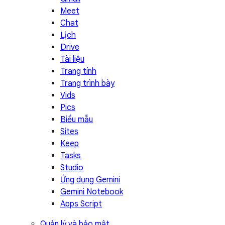
Meet
Chat
Lịch
Drive
Tài liệu
Trang tính
Trang trình bày
Vids
Pics
Biểu mẫu
Sites
Keep
Tasks
Studio
Ứng dụng Gemini
Gemini Notebook
Apps Script
Quản lý và bảo mật