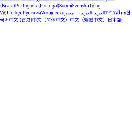
(Brasil)
Português (Portugal)
Suomi
Svenska
Tiếng
Việt
Türkçe
Русский
Українська
العربية – مصر
العربية
עברית
ไทย
한
국어
中文 (香港)
中文（简体中文）
中文（繁體中文）
日本語