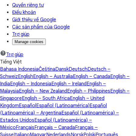
Quyền riêng tư
Điều khoản
Giới thiệu về Google
Các sản phẩm của Google
Trợ giúp
Manage cookies
Trợ giúp
Tiếng Việt
Bahasa Indonesia
Čeština
Dansk
Deutsch
Deutsch –
Schweiz
English
English – Australia
English – Canada
English –
India
English – Indonesia
English – Ireland
English –
Malaysia
English – New Zealand
English – Philippines
English –
Singapore
English – South Africa
English – United
Kingdom
Español
Español (Latinoamérica)
Español
(Latinoamérica) – Argentina
Español (Latinoamérica) –
Estados Unidos
Español (Latinoamérica) –
México
Français
Français – Canada
Français –
Suisse
Italiano
Magyar
Nederlands
Norsk
Polski
Português