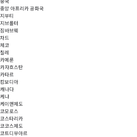
중국
중앙 아프리카 공화국
지부티
지브롤터
짐바브웨
차드
체코
칠레
카메룬
카자흐스탄
카타르
캄보디아
캐나다
케냐
케이맨제도
코모로스
코스타리카
코코스제도
코트디부아르