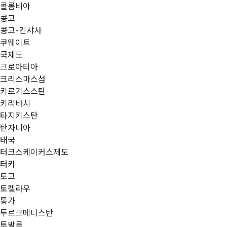
콜롬비아
콩고
콩고-킨샤사
쿠웨이트
쿡제도
크로아티아
크리스마스섬
키르기스스탄
키리바시
타지키스탄
탄자니아
태국
터크스케이커스제도
터키
토고
토켈라우
통가
투르크메니스탄
투발루