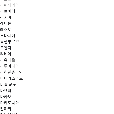
라이베리아
라트비아
러시아
레바논
레소토
루마니아
룩셈부르크
르완다
리비아
리유니온
리투아니아
리히텐슈타인
마다가스카르
마샬 군도
마요티
마카오
마케도니아
말라위