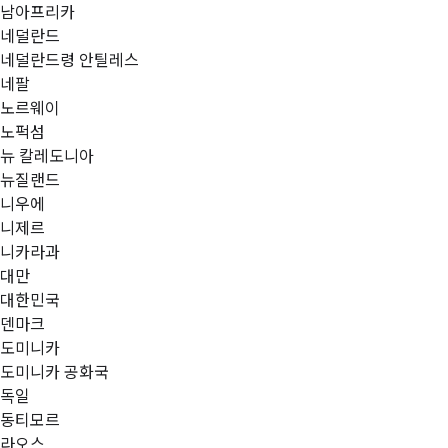
남아프리카
네덜란드
네덜란드령 안틸레스
네팔
노르웨이
노퍽섬
뉴 칼레도니아
뉴질랜드
니우에
니제르
니카라과
대만
대한민국
덴마크
도미니카
도미니카 공화국
독일
동티모르
라오스