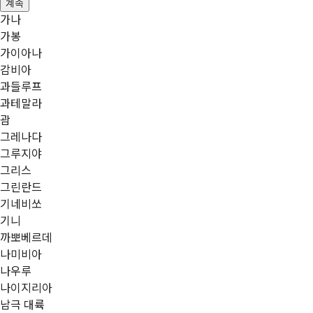
계속
가나
가봉
가이아나
감비아
과들루프
과테말라
괌
그레나다
그루지야
그리스
그린란드
기네비쏘
기니
까뽀베르데
나미비아
나우루
나이지리아
남극 대륙