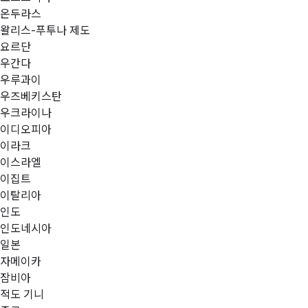
온두라스
왈리스-푸투나 제도
요르단
우간다
우루과이
우즈베키스탄
우크라이나
이디오피아
이라크
이스라엘
이집트
이탈리아
인도
인도네시아
일본
자메이카
잠비아
적도 기니