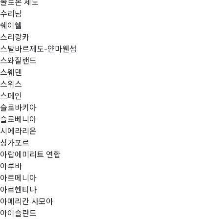
솔로몬 제도
수리남
쉐이쉘
스리랑카
스발바르제도-얀마웬섬
스와질랜드
스웨덴
스위스
스페인
슬로바키아
슬로베니아
시에라리온
싱가포르
아랍에미리트 연합
아루바
아르메니아
아르헨티나
아메리칸 사모아
아이슬란드