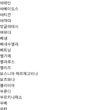
바레인
바베이도스
바티칸
바하마
방글라데시
버뮤다
베냉
베네수엘라
베트남
벨기에
벨라루스
벨리즈
보스니아 헤르체고비나
보츠와나
볼리비아
부룬디
부르키나파소
부베
부탄