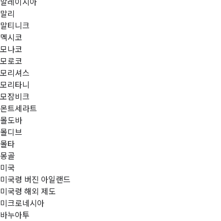
말레이시아
말리
말티니크
멕시코
모나코
모로코
모리셔스
모리타니
모잠비크
몬트세라트
몰도바
몰디브
몰타
몽골
미국
미국령 버진 아일랜드
미국령 해외 제도
미크로네시아
바누아투