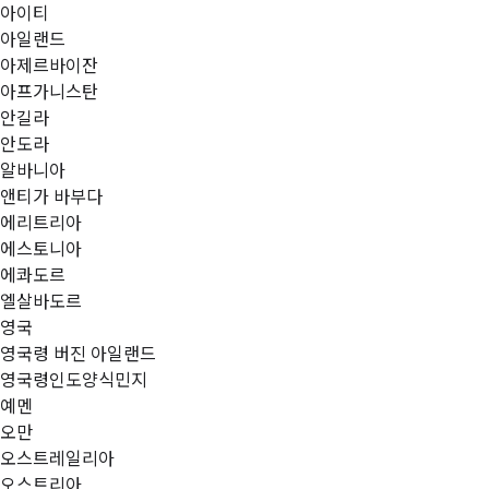
아이티
아일랜드
아제르바이잔
아프가니스탄
안길라
안도라
알바니아
앤티가 바부다
에리트리아
에스토니아
에콰도르
엘살바도르
영국
영국령 버진 아일랜드
영국령인도양식민지
예멘
오만
오스트레일리아
오스트리아