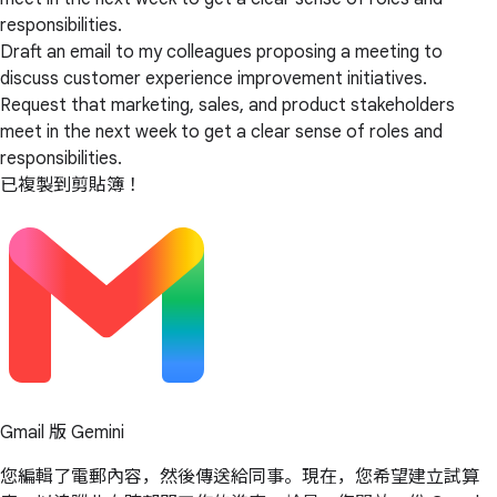
responsibilities.
Draft an email to my colleagues proposing a meeting to
discuss customer experience improvement initiatives.
Request that marketing, sales, and product stakeholders
meet in the next week to get a clear sense of roles and
responsibilities.
已複製到剪貼簿！
Gmail 版 Gemini
您編輯了電郵內容，然後傳送給同事。現在，您希望建立試算