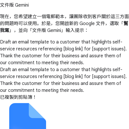
文件版 Gemini
現在，您希望建立一個電郵範本，讓團隊收到客戶關於這三方面
的問題時可以使用。於是，您開啟新的 Google 文件，選取「
幫
我寫
」，並向「文件版 Gemini」輸入提示：
Draft an email template to a customer that highlights self-
service resources referencing [blog link] for [support issues].
Thank the customer for their business and assure them of
our commitment to meeting their needs.
Draft an email template to a customer that highlights self-
service resources referencing [blog link] for [support issues].
Thank the customer for their business and assure them of
our commitment to meeting their needs.
已複製到剪貼簿！