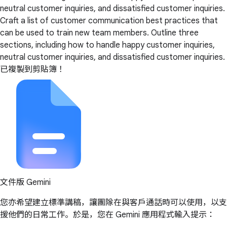
neutral customer inquiries, and dissatisfied customer inquiries.
Craft a list of customer communication best practices that
can be used to train new team members. Outline three
sections, including how to handle happy customer inquiries,
neutral customer inquiries, and dissatisfied customer inquiries.
已複製到剪貼簿！
文件版 Gemini
您亦希望建立標準講稿，讓團隊在與客戶通話時可以使用，以支
援他們的日常工作。於是，您在 Gemini 應用程式輸入提示：