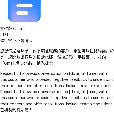
文件版 Gemini
用例：
進行客戶心聲研究
您想傳送電郵給一位不滿意服務的客戶，希望可以扭轉局面。於
是，您開啟該客戶的投訴電郵，然後選取「
幫我寫
」，並向
「Gmail 版 Gemini」輸入提示：
Request a follow-up conversation on [date] at [time] with
this customer who provided negative feedback to understand
their concern and offer resolutions. Include example solutions.
Request a follow-up conversation on [date] at [time] with
this customer who provided negative feedback to understand
their concern and offer resolutions. Include example solutions.
已複製到剪貼簿！