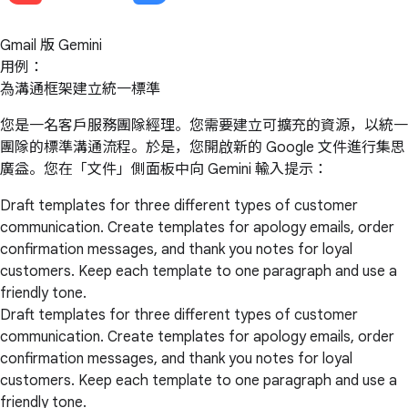
Gmail 版 Gemini
用例：
為溝通框架建立統一標準
您是一名客戶服務團隊經理。您需要建立可擴充的資源，以統一
團隊的標準溝通流程。於是，您開啟新的 Google 文件進行集思
廣益。您在「文件」側面板中向 Gemini 輸入提示：
Draft templates for three different types of customer
communication. Create templates for apology emails, order
confirmation messages, and thank you notes for loyal
customers. Keep each template to one paragraph and use a
friendly tone.
Draft templates for three different types of customer
communication. Create templates for apology emails, order
confirmation messages, and thank you notes for loyal
customers. Keep each template to one paragraph and use a
friendly tone.