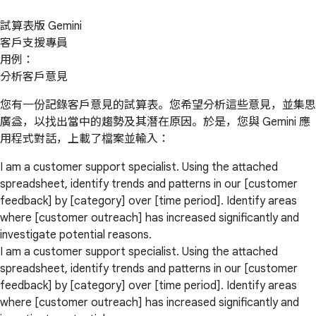
試算表版 Gemini
客戶支援專員
用例：
分析客戶意見
您有一份記錄客戶意見的試算表。您希望分析這些意見，並集思
廣益，以找出當中的趨勢及其潛在原因。於是，您與 Gemini 應
用程式對話，上載了檔案並輸入：
I am a customer support specialist. Using the attached
spreadsheet, identify trends and patterns in our [customer
feedback] by [category] over [time period]. Identify areas
where [customer outreach] has increased significantly and
investigate potential reasons.
I am a customer support specialist. Using the attached
spreadsheet, identify trends and patterns in our [customer
feedback] by [category] over [time period]. Identify areas
where [customer outreach] has increased significantly and